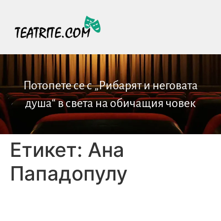
Потопете се с „Рибарят и неговата
душа“ в света на обичащия човек
Етикет:
Ана
Пападопулу