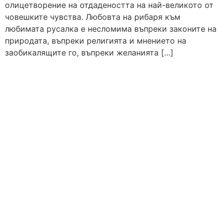
олицетворение на отдадеността на най-великото от
човешките чувства. Любовта на рибаря към
любимата русалка е несломима въпреки законите на
природата, въпреки религията и мнението на
заобикалящите го, въпреки желанията […]