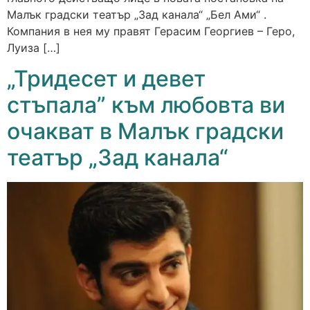
Малък градски театър „Зад канала“ „Бел Ами“ .
Компания в нея му правят Герасим Георгиев – Геро,
Луиза […]
„Тридесет и девет
стъпала” към любовта ви
очакват в Малък градски
театър „Зад канала“