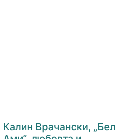
Калин Врачански, „Бел
Ами“, любовта и