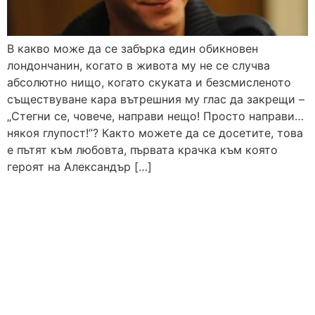
В какво може да се забърка един обикновен
лондончанин, когато в живота му не се случва
абсолютно нищо, когато скуката и безсмисленото
съществуване кара вътрешния му глас да закрещи –
„Стегни се, човече, направи нещо! Просто направи…
някоя глупост!”? Както можете да се досетите, това
е пътят към любовта, първата крачка към която
героят на Александър […]