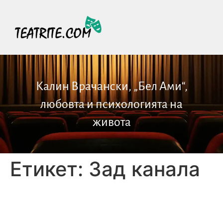
Калин Врачански, „Бел Ами“,
любовта и психологията на
живота
Етикет:
Зад канала