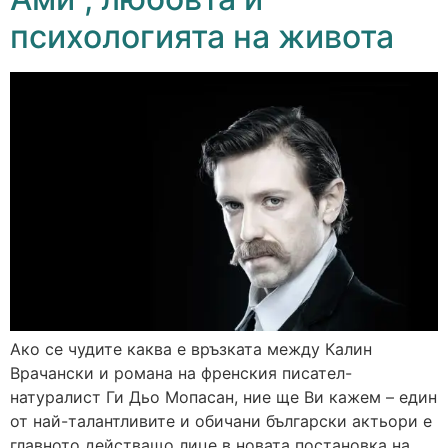
психологията на живота
Ако се чудите каква е връзката между Калин
Врачански и романа на френския писател-
натуралист Ги Дьо Мопасан, ние ще Ви кажем – един
от най-талантливите и обичани български актьори е
главното действащо лице в новата постановка на