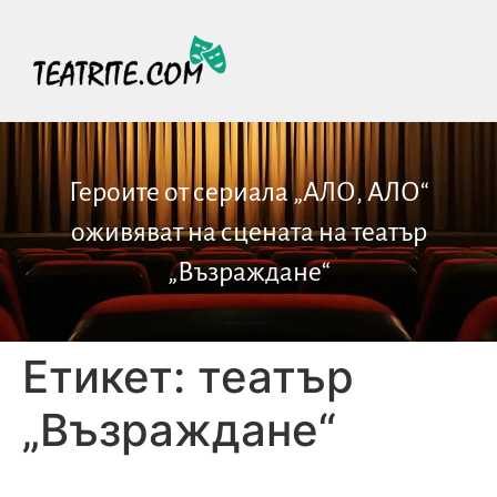
Героите от сериала „АЛО, АЛО“
оживяват на сцената на театър
„Възраждане“
Етикет:
театър
„Възраждане“