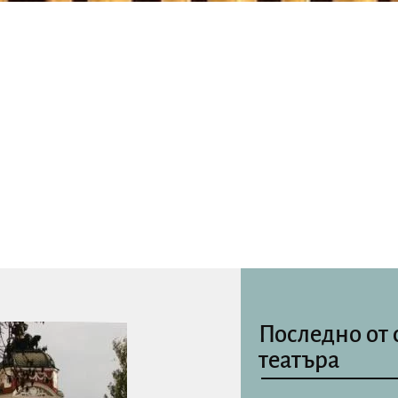
Последно от 
театъра