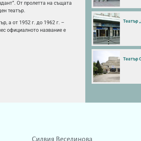
ндант”. От пролетта на същата
ен театър.
Театър 
р, а от 1952 г. до 1962 г. –
днес официалното название е
Театър 
Силвия Веселинова