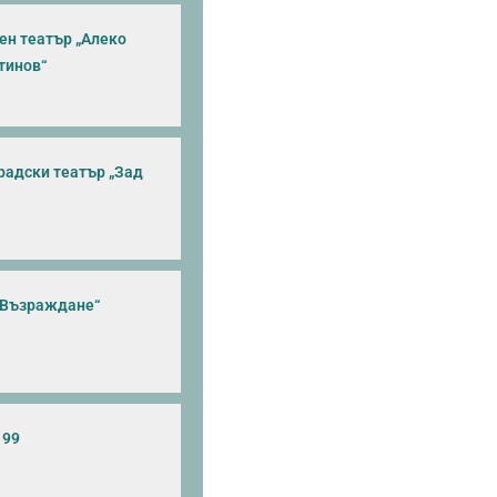
ен театър „Алеко
тинов“
радски театър „Зад
„Възраждане“
199