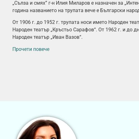
„Сълза и смях” г-н Илия Миларов е назначен за „Инте
година названието на трупата вече е Български народ
От 1906 г. до 1952 г. трупата носи името Народен театъ
Народен театър „Кръстьо Сарафов“. От 1962 г. и до 
Народен театър „Иван Вазов“.
Прочети повече