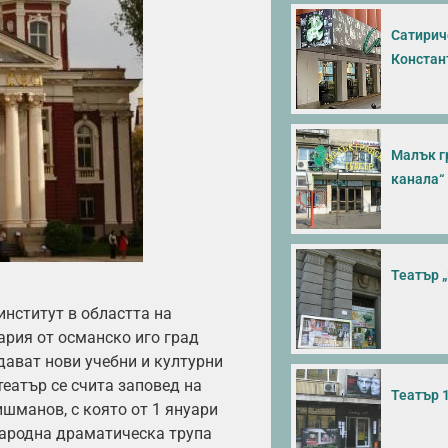
Сатирич
Констан
Малък г
канала“
Театър 
институт в областта на
ария от османско иго град
дават нови учебни и културни
театър се счита заповед на
Театър 
шманов, с която от 1 януари
Народна драматическа трупа