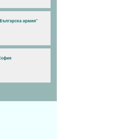
„Българска армия“
София