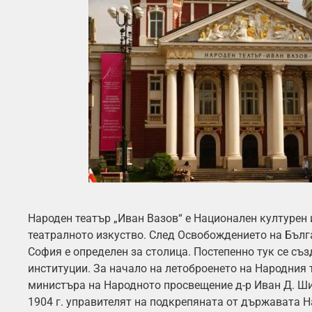
Народен театър „Иван Вазов“ е Национален културен 
театралното изкуство. След Освобождението на Бълг
София е определен за столица. Постепенно тук се съз
институции. За начало на летоброенето на Народния 
министъра на Народното просвещение д-р Иван Д. Ши
1904 г. управителят на подкрепяната от държавата 