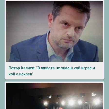
Петър Калчев: "В живота не знаеш кой играе и
кой е искрен"