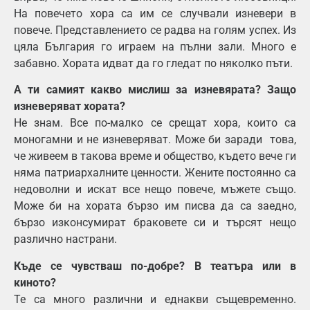
На повечето хора са им се случвали изневери в
повече. Представлението се радва на голям успех. Из
цяла България го играем на пълни зали. Много е
забавно. Хората идват да го гледат по няколко пъти.
А ти самият какво мислиш за изневярата? Защо
изневеряват хората?
Не знам. Все по-малко се срещат хора, които са
моногамни и не изневеряват. Може би заради това,
че живеем в такова време и общество, където вече ги
няма патриархалните ценности. Жените постоянно са
недоволни и искат все нещо повече, мъжете също.
Може би на хората бързо им писва да са заедно,
бързо изконсумират браковете си и търсят нещо
различно настрани.
Къде се чувстваш по-добре? В театъра или в
киното?
Те са много различни и еднакви същевременно.