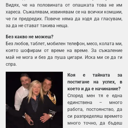
Видях, че на половината от опашката това не им
хареса. Съжалявам, извинявам се на всички комшии,
че ги предредих. Повече няма да ходя да гласувам,
за да не стават такива неща.
Без какво не можеш?
Без любов, таблет, мобилен телефон, месо, колата ми,
която шофирам от време на време. За съжаление
май не мога и без да пуша цигари. Иска ми се да ги
спра.
Коя е тайната за
постигане на успех, в
което и да е начинание?
Според мен тя е една
единствена – много
работа, постоянство, да
си разпределяш времето
много точно, да бъдеш