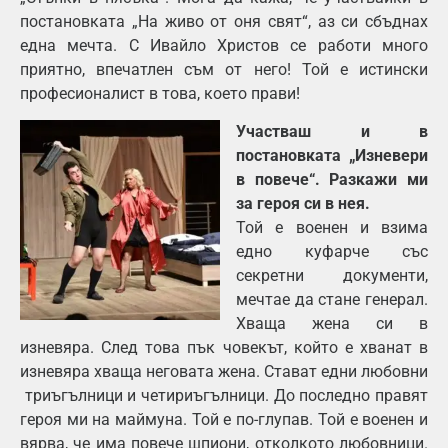
постановката „На живо от оня свят“, аз си сбъднах
една мечта. С Ивайло Христов се работи много
приятно, впечатлен съм от него! Той е истински
професионалист в това, което прави!
Участваш и в
постановката „Изневери
в повече“. Разкажи ми
за героя си в нея.
Той е военен и взима
едно куфарче със
секретни документи,
мечтае да стане генерал.
Хваща жена си в
изневяра. След това пък човекът, който е хванат в
изневяра хваща неговата жена. Стават едни любовни
триъгълници и четириъгълници. До последно правят
героя ми на маймуна. Той е по-глупав. Той е военен и
вярва, че има повече шпиони, отколкото любовници.