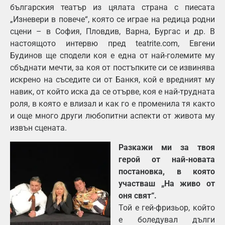
българския театър из цялата страна с пиесата
„Изневери в повече“, която се играе на редица родни
сцени – в София, Пловдив, Варна, Бургас и др. В
настоящото интервю пред teatrite.com, Евгени
Будинов ще сподели коя е една от най-големите му
сбъднати мечти, за коя от постъпките си се извинява
искрено на съседите си от Банкя, кой е вредният му
навик, от който иска да се отърве, коя е най-трудната
роля, в която е влизал и как го е променила тя както
и още много други любопитни аспекти от живота му
извън сцената.
Разкажи ми за твоя
герой от най-новата
постановка, в която
участваш „На живо от
оня свят“.
Той е гей-фризьор, който
е боледувал дълги