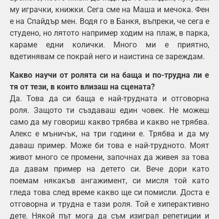
му играчки, книжки. Сега сме на Маша и мечока. Фен
е на Спайдър мен. Водя го в Банкя, въпреки, че сега е
студено, но лятото например ходим на плаж, в парка,
караме едни колички. Много ми е приятно,
вдетинявам се покрай него и наистина се зареждам.
Какво научи от ролята си на баща и по-трудна ли е
тя от тези, в които влизаш на сцената?
Да. Това да си баща е най-трудната и отговорна
роля. Защото ти създаваш един човек. Не можеш
само да му говориш какво трябва и какво не трябва.
Алекс е мъничък, на три години е. Трябва и да му
даваш пример. Може би това е най-трудното. Моят
живот много се промени, започнах да живея за това
да давам пример на детето си. Вече дори като
поемам някакъв ангажимент, си мисля той като
гледа това след време какво ще си помисли. Доста е
отговорна и трудна е тази роля. Той е хиперактивно
дете. Някой път мога да съм изиграл репетиции и