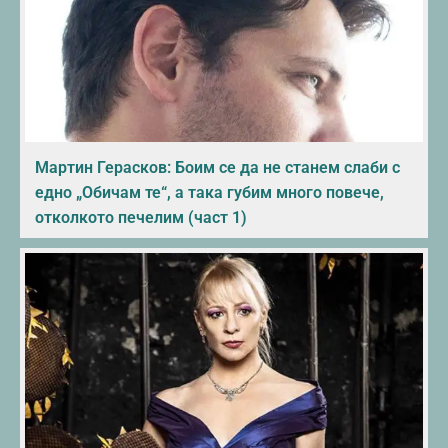
Мартин Герасков: Боим се да не станем слаби с
едно „Обичам те“, а така губим много повече,
отколкото печелим (част 1)