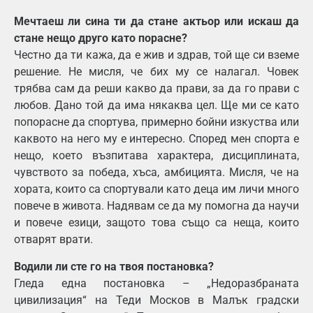
Мечтаеш ли сина ти да стане актьор или искаш да
стане нещо друго като порасне?
Честно да ти кажа, да е жив и здрав, той ще си вземе
решение. Не мисля, че бих му се налагал. Човек
трябва сам да реши какво да прави, за да го прави с
любов. Дано той да има някаква цел. Ще ми се като
попорасне да спортува, примерно бойни изкуства или
каквото на него му е интересно. Според мен спорта е
нещо, което възпитава характера, дисциплината,
чувството за победа, хъса, амбицията. Мисля, че на
хората, които са спортували като деца им личи много
повече в живота. Надявам се да му помогна да научи
и повече езици, защото това също са неща, които
отварят врати.
Водили ли сте го на твоя постановка?
Гледа една постановка – „Недоразбраната
цивилизация“ на Теди Москов в Малък градски