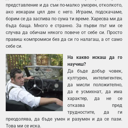
представление и да съм по-малко уморен, отколкото,
ако изкарам цял ден с него. Играем, подскачаме,
борим се да заспива по сума ти време. Харесва ми да
бъда баща. Много е странно. За първи път ми се
случва да обичам някого повече от себе си. Просто
правиш компромиси без да си го налагаш, а от само
себе си.
На какво искаш да го
научиш?
Да бъде добър човек,
културен, интелигентен,
да мисли положително,
да е усмихнат, да има
характер, да не се
отказва пред
трудностите, да ги
преодолява, да бъде умен и разумен и да се пази.
Това ми се иска.