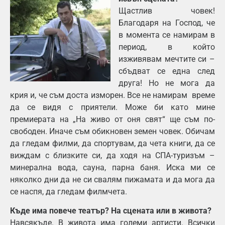
Щастлив човек!
Благодаря на Господ, че
в момента се намирам в
период, в който
изживявам мечтите си –
сбъдват се една след
друга! Но не мога да
крия и, че съм доста изморен. Все не намирам време
да се видя с приятели. Може би като мине
премиерата на „На живо от оня свят“ ще съм по-
свободен. Иначе съм обикновен земен човек. Обичам
да гледам филми, да спортувам, да чета книги, да се
виждам с близките си, да ходя на СПА-туризъм –
минерална вода, сауна, парна баня. Иска ми се
няколко дни да не си свалям пижамата и да мога да
се наспя, да гледам филмчета.
Къде има повече театър? На сцената или в живота?
Навсякъде. В живота има големи артисти. Всички