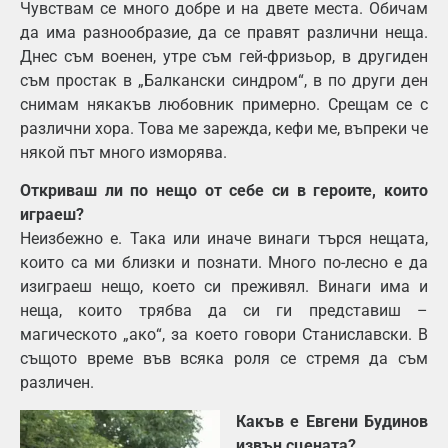
Чувствам се много добре и на двете места. Обичам
да има разнообразие, да се правят различни неща.
Днес съм военен, утре съм гей-фризьор, в другиден
съм простак в „Балкански синдром“, в по други ден
снимам някакъв любовник примерно. Срещам се с
различни хора. Това ме зарежда, кефи ме, въпреки че
някой път много изморява.
Откриваш ли по нещо от себе си в героите, които
играеш?
Неизбежно е. Така или иначе винаги търся нещата,
които са ми близки и познати. Много по-лесно е да
изиграеш нещо, което си преживял. Винаги има и
неща, които трябва да си ги представиш –
магическото „ако“, за което говори Станиславски. В
същото време във всяка роля се стремя да съм
различен.
Какъв е Евгени Будинов
извън сцената?