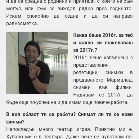
и да се срещна с роднини и приятели, с които не съм
могъл, или съм се виждал рядко през годината.
Искам спокойно да седна и да си направя
равносметка.
Каква беше 2016г. за теб
и какво си пожелаваш
за 2017г.?
2016г. беше изпълнена с
представления,
репетиции, снимки в
предаването Мармалад,
снимки във филми.
Надявам се 2017г. да
бъде още по-успешна и да имам още повече работа.
В коя област ти се работи? Снимат ли ти се нови
филми?
Напоследък много театър играя. Приятно ми е.
Хубаво ми е в театъра. Даже вече се чувствам по-