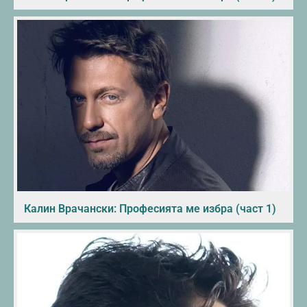
Калин Врачански: Професията ме избра (част 1)