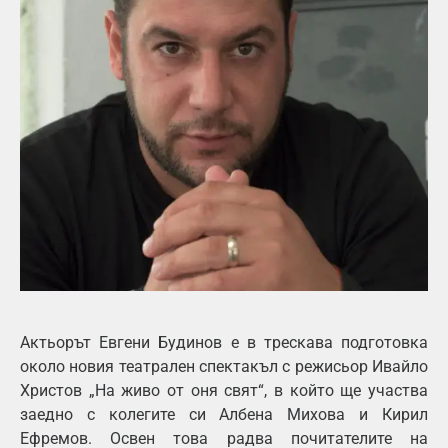
Актьорът Евгени Будинов е в трескава подготовка
около новия театрален спектакъл с режисьор Ивайло
Христов „На живо от оня свят“, в който ще участва
заедно с колегите си Албена Михова и Кирил
Ефремов. Освен това радва почитателите на