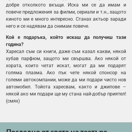
добре отколкото вкъщи. Иска ми се да имам и
повече предложения за филми, сериали и т.н., защото
киното ми е много интересно. Станах актьор заради
него и се надявам да снимам повече.
Кой е подаръка, който искаш да получиш тази
година?
Харесал съм си книги, даже съм казал какви, някой
хубав парфюм, защото ми свършва. Ако някой от
хората, които четат искат, могат да ми подарят
голяма плазма. Ако пък чете някой спонсор на
големи автокомпании, може да ми подари чисто нов
автомобил. Тойота харесвам, както и джипове –
някой ако ми подари ще му стана най-добър приятел!
(смях)