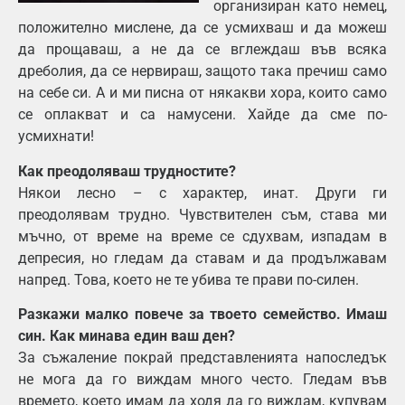
организиран като немец,
положително мислене, да се усмихваш и да можеш
да прощаваш, а не да се вглеждаш във всяка
дреболия, да се нервираш, защото така пречиш само
на себе си. А и ми писна от някакви хора, които само
се оплакват и са намусени. Хайде да сме по-
усмихнати!
Как преодоляваш трудностите?
Някои лесно – с характер, инат. Други ги
преодолявам трудно. Чувствителен съм, става ми
мъчно, от време на време се сдухвам, изпадам в
депресия, но гледам да ставам и да продължавам
напред. Това, което не те убива те прави по-силен.
Разкажи малко повече за твоето семейство. Имаш
син. Как минава един ваш ден?
За съжаление покрай представленията напоследък
не мога да го виждам много често. Гледам във
времето, което имам да ходя да го виждам, купувам