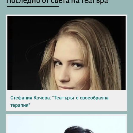
Последно от света на театъра
Стефания Кочева: "Театърът е своеобразна
терапия"