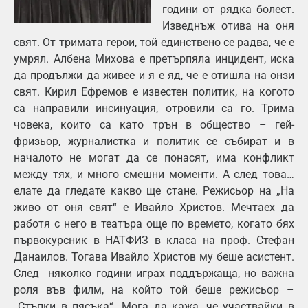
години от рядка болест.
Изведнъж отива на оня
свят. От тримата герои, той единствено се радва, че е
умрял. Албена Михова е претърпяла инцидент, иска
да продължи да живее и я е яд, че е отишла на онзи
свят. Кирил Ефремов е известен политик, на когото
са направили инсинуация, отровили са го. Трима
човека, които са като трън в общество – гей-
фризьор, журналистка и политик се събират и в
началото не могат да се понасят, има конфликт
между тях, и много смешни моменти. А след това…
елате да гледате какво ще стане. Режисьор на „На
живо от оня свят“ е Ивайло Христов. Мечтаех да
работя с него в театъра още по времето, когато бях
първокурсник в НАТФИЗ в класа на проф. Стефан
Данаилов. Тогава Ивайло Христов му беше асистент.
След няколко години играх поддържаща, но важна
роля във филм, на който той беше режисьор –
„Стъпки в пясъка“. Мога да кажа, че участвайки в