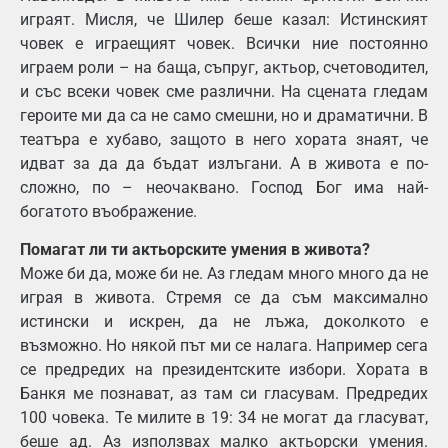
играят. Мисля, че Шилер беше казал: Истинският
човек е играещият човек. Всички ние постоянно
играем роли – на баща, съпруг, актьор, счетоводител,
и със всеки човек сме различни. На сцената гледам
героите ми да са не само смешни, но и драматични. В
театъра е хубаво, защото в него хората знаят, че
идват за да да бъдат излъгани. А в живота е по-
сложно, по – неочаквано. Господ Бог има най-
богатото въображение.
Помагат ли ти актьорските умения в живота?
Може би да, може би не. Аз гледам много много да не
играя в живота. Стремя се да съм максимално
истински и искрен, да не лъжа, доколкото е
възможно. Но някой път ми се налага. Например сега
се предредих на президентските избори. Хората в
Банкя ме познават, аз там си гласувам. Предредих
100 човека. Те милите в 19: 34 не могат да гласуват,
беше ад. Аз използвах малко актьорски умения.