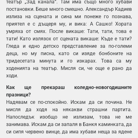
театър „Зад канала“. Там има също много хубави
постановки. Беше много смешно. Александър Кадиев
излиза на сцената и сина ми понеже го познава,
приятел е с дъщеря му, и вика: А Сашко! Хората
умряха от смях. После викаше: Тати, тати, това е
тати! Като излязох от сцената викаше: Къде е тати?
Гледа и едно детско представление за по-големи
деца, но му писна, като си изяде бонбоните на
тридесетата минута и го изкарах. Това са му
ходенията на театър. Мисля си, че още е рано да
ходи.
Как ще прекараш коледно-новогодишните
празници?
Надявам се по-спокойно. Искам да си почина. Не
мисля да ходя на някакви страшни партита.
Напоследък изобщо не излизам, това не ме
занимава. Искам да си запаля в Банкя каминката, да
си сипя червено винце, да има хубави неща за ядене