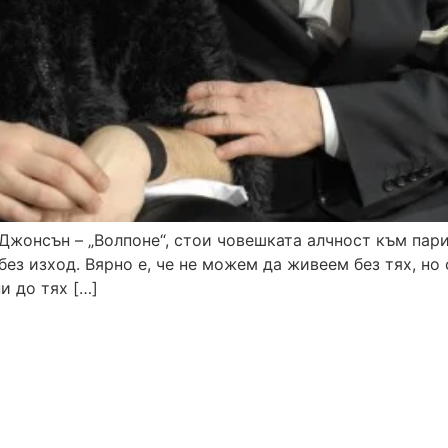
Джонсън – „Волпоне“, стои човешката алчност към пари
 без изход. Вярно е, че не можем да живеем без тях, н
и до тях […]