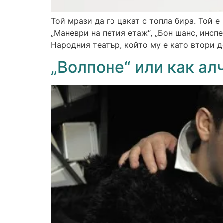
Той мрази да го цакат с топла бира. Той 
„Маневри на петия етаж“, „Бон шанс, инспек
Народния театър, който му е като втори д
„Волпоне“ или как ал