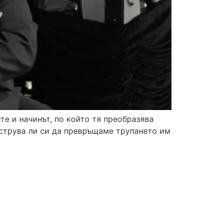
те и начинът, по който тя преобразява
о струва ли си да превръщаме трупането им