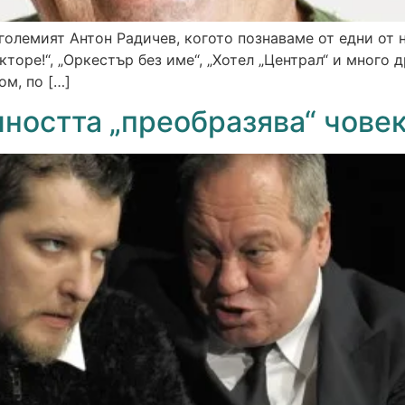
е големият Антон Радичев, когото познаваме от едни о
торе!“, „Оркестър без име“, „Хотел „Централ“ и много др
ом, по […]
чността „преобразява“ чове