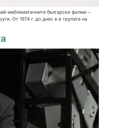
т най-емблематичните български филми –
уги. От 1974 г. до днес е в трупата на
ка