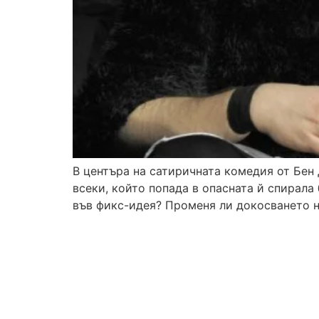
В центъра на сатиричната комедия от Бен 
всеки, който попада в опасната й спирала
във фикс-идея? Променя ли докосването н