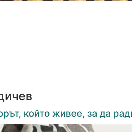
дичев
орът, който живее, за да ра