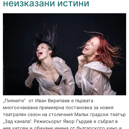
неизказани истини
„Пияните“ от Иван Вирипаев е първата
многоочаквана премиерна постановка за новия
театрален сезон на столичния Малък градски театър
„Зад канала“. Режисьорът Явор Гърдев е събрал в
нея хитови и обичани имена от българското кино и