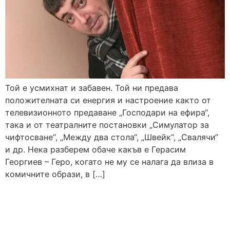
Той е усмихнат и забавен. Той ни предава
положителната си енергия и настроение както от
телевизионното предаване „Господари на ефира“,
така и от театралните постановки „Симулатор за
чифтосване“, „Между два стола“, „Швейк“, „Свалячи“
и др. Нека разберем обаче какъв е Герасим
Георгиев – Геро, когато не му се налага да влиза в
комичните образи, в […]