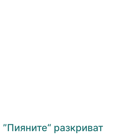
”Пияните“ разкриват