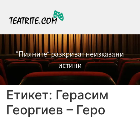
”Пияните“ разкриват неизказани
истини
Етикет:
Герасим
Георгиев – Геро