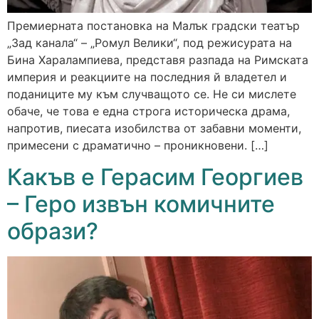
Премиерната постановка на Малък градски театър
„Зад канала“ – „Ромул Велики“, под режисурата на
Бина Харалампиева, представя разпада на Римската
империя и реакциите на последния й владетел и
поданиците му към случващото се. Не си мислете
обаче, че това е една строга историческа драма,
напротив, пиесата изобилства от забавни моменти,
примесени с драматично – проникновени. […]
Какъв е Герасим Георгиев
– Геро извън комичните
образи?