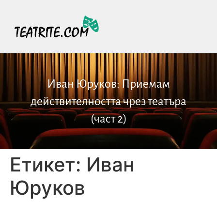
Иван Юруков: Приемам
действителността чрез театъра
(част 2)
Етикет:
Иван
Юруков