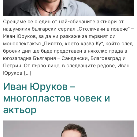
Срещаме се с един от най-обичаните актьори от
нашумялия български сериал „Столичани в повече“ –
Иван Юруков, за да ни разкаже за първият си
моноспектакъл „Пилето, което казва Ку“, който след
броени дни ще бъде представен в няколко града в
югозападна България – Сандански, Благоевград и
Петрич. От първо лице, в следващите редове, Иван
Юруков […]
Иван Юруков –
многопластов човек и
актьор