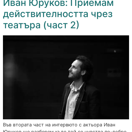
Иван Юруков: Приемам
действителността чрез
театъра (част 2)
Във втората част на интервюто с актьора Иван
Юруков ще разберем къде той се чувства по-добре