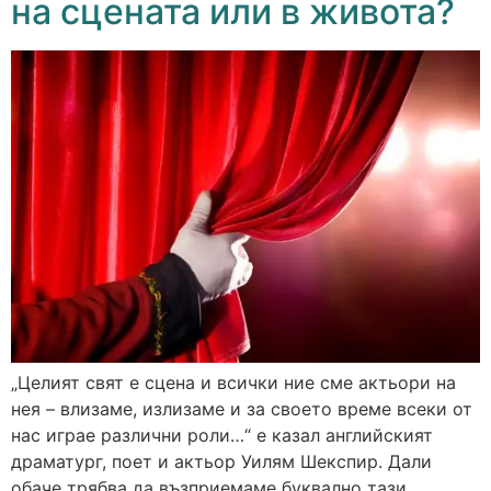
на сцената или в живота?
„Целият свят е сцена и всички ние сме актьори на
нея – влизаме, излизаме и за своето време всеки от
нас играе различни роли…“ е казал английският
драматург, поет и актьор Уилям Шекспир. Дали
обаче трябва да възприемаме буквално тази