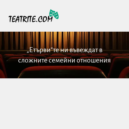
„Етърви“те ни въвеждат в
сложните семейни отношения