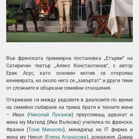
Във френската премиерна постановка „Етърви“ на
Сатиричен театър „Алеко Константинов“, с автор
Ерик Асус, като основен мотив се откроява
изневярата, но около него се „завъртат“ и други теми
от сложните и объркани семейни отношения.
Откриваме ги между редовете в диалозите по време
на семейно събиране на трима братя и техните жени
– Иван (
Николай Луканов
) преуспяващ адвокат и
жена му Матилд (Ива Вълкова) учителка по френски,
Франки (
Тони Минасян
), мениджър на IT фирма и
жена му Никол (
Елена Атанасова
), домакиня, Давид