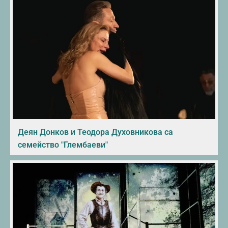
Деян Донков и Теодора Духовникова са
семейство "Глембаеви"