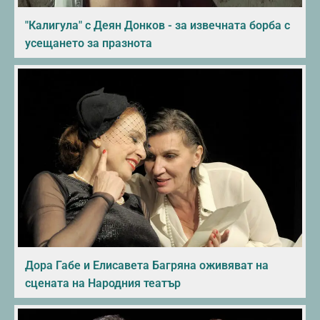
"Калигула" с Деян Донков - за извечната борба с
усещането за празнота
Дора Габе и Елисавета Багряна оживяват на
сцената на Народния театър