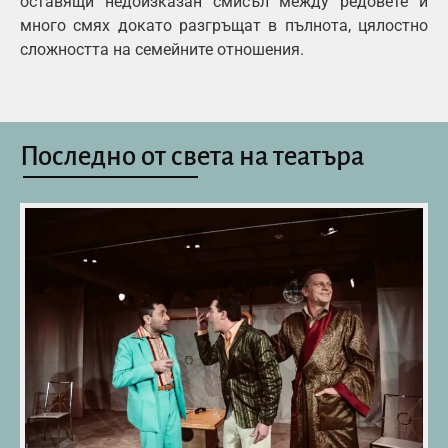
оставящи недоизказан смисъл между редовете и
много смях докато разгръщат в пълнота, цялостно
сложността на семейните отношения.
Последно от света на театъра