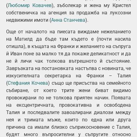
(
Любомир Ковачев
), зъболекар и жена му Кристел
собственичка на агенция за продажба на луксозни
недвижими имоти (
Анна Станчева
).
Още от началото на пиесата виждаме нежеланието
на Матилд да бъде там където е (почти насила
отишла), в къщата на Франки и желанието на съпруга
й Иван поне за малко тя да покаже деликатност и да
не й личи чак толкова вътрешното й състояние.
Завръзката на постановката настъпва с новината, че
изкусителната секретарка на Франки – Талия
(
Стефания Кочева
) също ще присъства на семейното
събиране, от което трите жени биват видимо
провокирани по не толкова приятен начин. Появата
на ексцентричната, провокативна и освободена
Талия и последвалите завоалирани диалози между
нея и тримата мъже, които по една или друга
причина са имали близко съприкосновение с Талия,
будят много въпросителни у съпругите относно