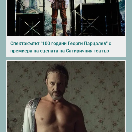
Спектакълът "100 години Георги Парцалев" с
премиера на сцената на Сатиричния театър