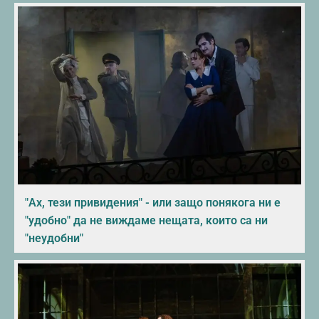
"Ах, тези привидения" - или защо понякога ни е
"удобно" да не виждаме нещата, които са ни
"неудобни"