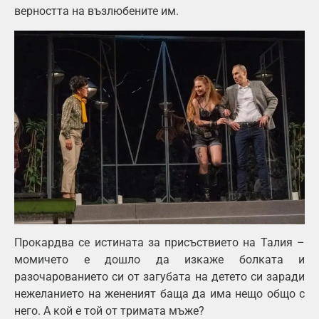
верността на възлюбените им.
Прокардва се истината за присъствието на Талия –
момичето е дошло да изкаже болката и
разочарованието си от загубата на детето си заради
нежеланието на жененият баща да има нещо общо с
него. А кой е той от тримата мъже?