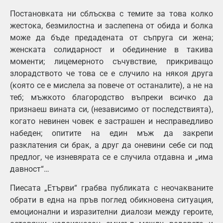
Постановката ни сблъсква с темите за това колко
жестока, безмилостна и заслепена от обида и болка
може да бъде предадената от съпруга си жена;
женската солидарност и обединение в такива
моменти; лицемерното съчувствие, прикриващо
злорадството че това се е случило на някоя друга
(която се е мислела за повече от останалите), а не на
теб; мъжкото благородство въпреки всичко да
признаеш вината си, (независимо от последствията),
когато невинен човек е застрашен и несправедливо
набеден; опитите на един мъж да закрепи
разклатения си брак, а друг да оневини себе си под
предлог, че изневярата се е случила отдавна и „има
давност“…
Пиесата „Етърви“ грабва публиката с неочакваните
обрати в една на пръв поглед обикновена ситуация,
емоционални и изразителни диалози между героите,