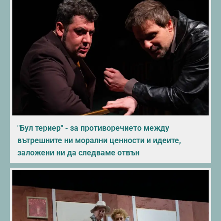
"Бул териер" - за противоречието между
вътрешните ни морални ценности и идеите,
заложени ни да следваме отвън