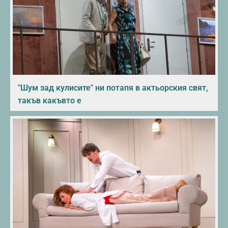
"Шум зад кулисите" ни потапя в актьорския свят,
такъв какъвто е