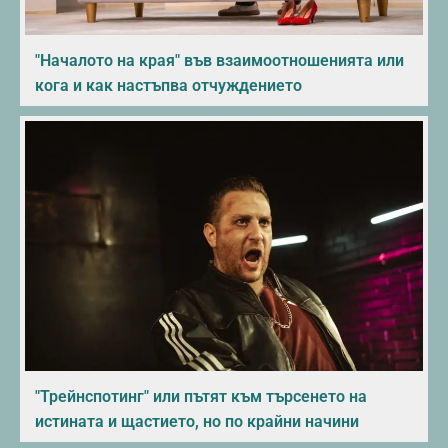
"Началото на края" във взаимоотношенията или
кога и как настъпва отчуждението
"Трейнспотинг" или пътят към търсенето на
истината и щастието, но по крайни начини