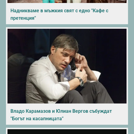
Надникваме в мъжкия свят с едно "Кафе с
претенция"
Владо Карамазов и Юлиан Вергов събуждат
"Богът на касапницата"