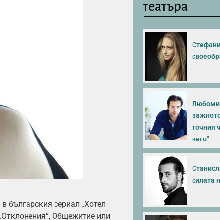
театъра
Стефани
своеобр
Любомир
важното
точния ч
него"
Станисл
силата н
 в българския сериал „Хотел
 „Отклонения“, Общежитие или