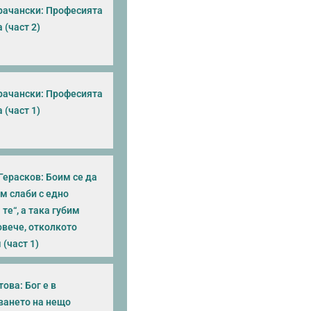
рачански: Професията
 (част 2)
рачански: Професията
 (част 1)
Герасков: Боим се да
м слаби с едно
те“, а така губим
овече, отколкото
(част 1)
ова: Бог е в
ването на нещо