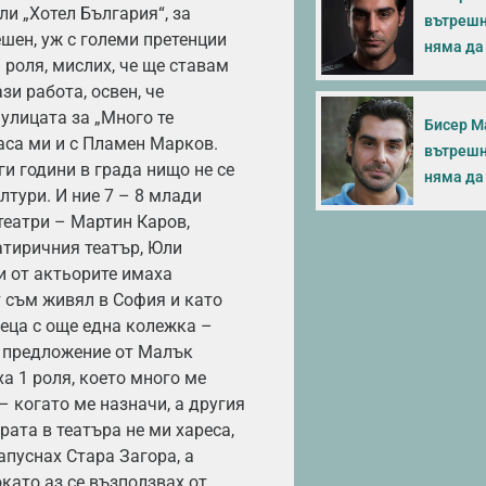
и „Хотел България“, за
вътрешни
ешен, уж с големи претенции
няма да 
а роля, мислих, че ще ставам
зи работа, освен, че
улицата за „Много те
Бисер М
ласа ми и с Пламен Марков.
вътрешни
и години в града нищо не се
няма да 
лтури. И ние 7 – 8 млади
театри – Мартин Каров,
атиричния театър, Юли
и от актьорите имаха
т съм живял в София и като
сеца с още една колежка –
ах предложение от Малък
ха 1 роля, което много ме
– когато ме назначи, а другия
рата в театъра не ми хареса,
пуснах Стара Загора, а
окато аз се възползвах от