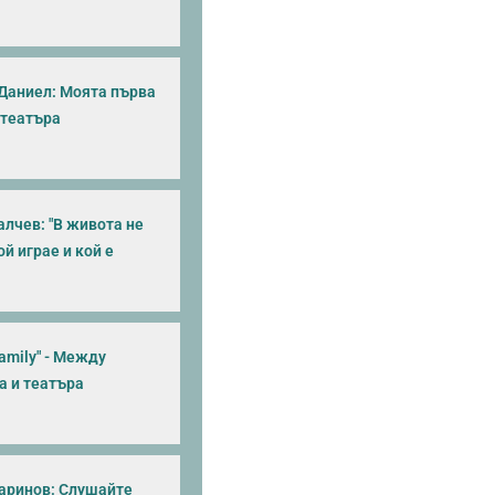
Даниел: Моята първа
 театъра
алчев: "В живота не
й играе и кой е
 Family" - Между
а и театъра
аринов: Слушайте