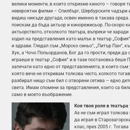
велики моменти, в които открихме киното – говоря ти
невероятни филми – Спилбърг, Шербурските чадъри и
видиш никъде другаде, освен именно в такава среда.
поискам да бъда актьор и кинорежисьор. По-скоро к
актьорството, отколкото театъра, въпреки че заради
ходил на представления като малък в театър „София“,
и здрави. Гледал съм „Морско синьо“, „Питър Пан“, 
Хук, а Чочо Попьорданов, Бог да го прости, преди да
играеше в театър „София“ и в тази постановка беше 
запечати като едно от представленията, в които съм 
която вече не откривам толкова често, колкото тогав
разбирал нищо съм бил с отворени сетива – едно дет
света. Имам спомени за представления, които са бил
само в моето въображение.
Коя твоя роля в театъра
Аз не съм играл толкова
да играя в Старозагорски
клас, през 2005 г. Тогава