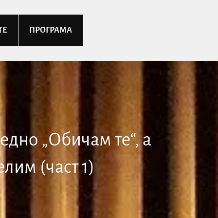
ТЕ
ПРОГРАМА
едно „Обичам те“, а
лим (част 1)