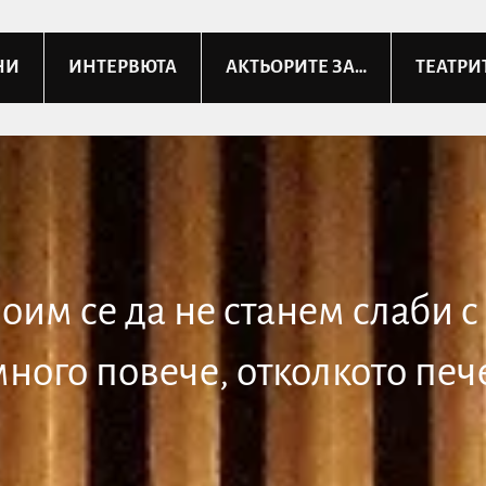
НИ
ИНТЕРВЮТА
АКТЬОРИТЕ ЗА…
ТЕАТРИ
оим се да не станем слаби с 
много повече, отколкото пече