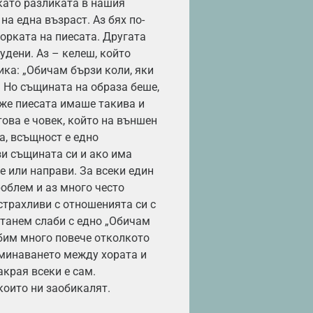
 като разликата в нашия
на една възраст. Аз бях по-
орката на пиесата. Другата
удени. Аз – келеш, който
ика: „Обичам бързи коли, яки
. Но същината на образа беше,
еже пиесата имаше такива и
това е човек, който на външен
а, всъщност е едно
зи същината си и ако има
е или направи. За всеки един
роблем и аз много често
страхливи с отношенията си с
станем слаби с едно „Обичам
убим много повече отколкото
зминаването между хората и
края всеки е сам.
които ни заобикалят.