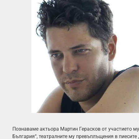
Познаваме актьора Мартин Герасков от участието му
България“, театралните му превъплъщения в пиесите