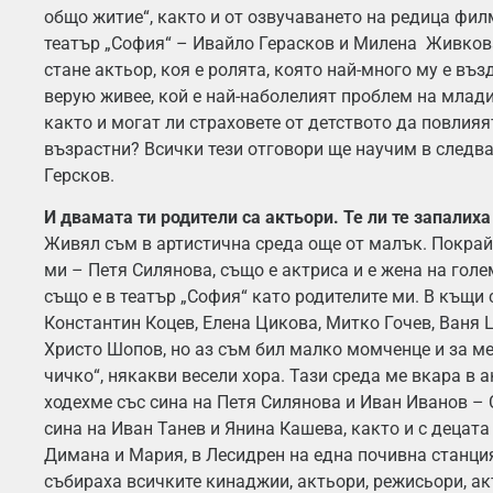
общо житие“, както и от озвучаването на редица филм
театър „София“ – Ивайло Герасков и Милена Живкова
стане актьор, коя е ролята, която най-много му е въз
верую живее, кой е най-наболелият проблем на младит
както и могат ли страховете от детството да повлияя
възрастни? Всички тези отговори ще научим в следв
Герсков.
И двамата ти родители са актьори. Те ли те запалиха
Живял съм в артистична среда още от малък. Покрай
ми – Петя Силянова, също е актриса и е жена на гол
също е в театър „София“ като родителите ми. В къщи
Константин Коцев, Елена Цикова, Митко Гочев, Ваня 
Христо Шопов, но аз съм бил малко момченце и за мен
чичко“, някакви весели хора. Тази среда ме вкара в а
ходехме със сина на Петя Силянова и Иван Иванов – 
сина на Иван Танев и Янина Кашева, както и с децат
Димана и Мария, в Лесидрен на една почивна станция
събираха всичките кинаджии, актьори, режисьори, ак