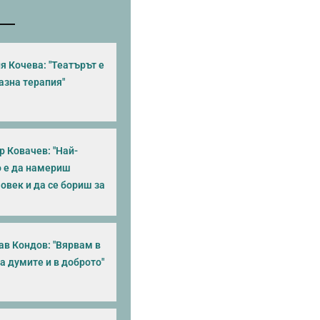
я Кочева: "Театърът е
азна терапия"
 Ковачев: "Най-
 е да намериш
овек и да се бориш за
ав Кондов: "Вярвам в
а думите и в доброто"