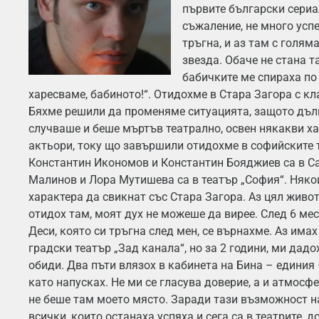
първите български сериал
съжаление, не много усп
тръгна, и аз там с голям
звезда. Обаче не стана та
бабичките ме спираха по 
харесваме, бабиното!“. Отидохме в Стара Загора с к
Бяхме решили да променяме ситуацията, защото дълг
случваше и беше мъртъв театрално, освен някакви ха
актьори, току що завършили отидохме в софийските 
Константин Икономов и Константин Бояджиев са в С
Малинов и Лора Мутишева са в театър „София“. Няко
характера да свикнат със Стара Загора. Аз цял живо
отидох там, моят дух не можеше да вирее. След 6 ме
Деси, която си тръгна след мен, се върнахме. Аз им
градски театър „Зад канала“, но за 2 години, ми дадо
обиди. Два пъти влязох в кабинета на Бина – единия 
като напусках. Не ми се гласува доверие, а и атмосфе
не беше там моето място. Заради тази възможност на
всички, които останаха успяха и сега са в театрите, д