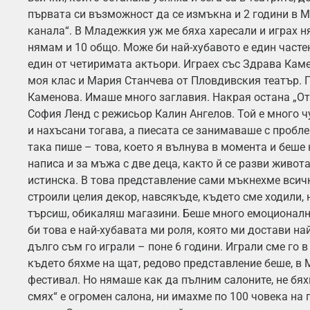
първата си възможност да се измъкна и 2 години в 
канала“. В Младежкия уж ме бяха харесали и играх н
нямам и 10 общо. Може би най-хубавото е един частен
един от четиримата актьори. Играех със Здрава Кам
моя клас и Мария Станчева от Пловдивския театър. 
Каменова. Имаше много заглавия. Накрая остана „От
София Ленд с режисьор Калин Ангелов. Той е много 
и нахъсани тогава, а пиесата се занимаваше с пробл
така пише – това, което я вълнува в момента и беше 
написа и за мъжа с две деца, както й се разви живота.
истинска. В това представление сами мъкнехме всичк
строили целия декор, навсякъде, където сме ходили, 
търсиш, обикаляш магазини. Беше много емоционалн
би това е най-хубавата ми роля, която ми достави най
дълго съм го играли – поне 6 години. Играли сме го в
където бяхме на щат, редово представление беше, в 
фестивал. Но нямаше как да пълним салоните, не бях
смях“ е огромен салона, ни имахме по 100 човека на 