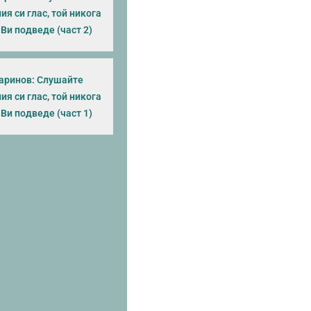
я си глас, той никога
Ви подведе (част 2)
аринов: Слушайте
я си глас, той никога
Ви подведе (част 1)