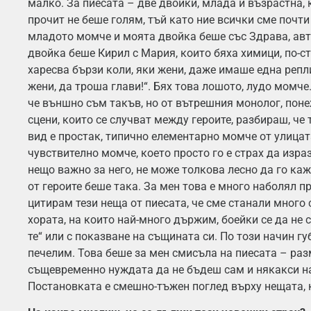
малко. За пиесата – две двойки, млада и възрастна,
прочит не беше голям, тъй като ние всички сме почти 
младото момче и моята двойка беше със Здрава, авт
двойка беше Кирил с Мария, които бяха химици, по-ст
харесва бързи коли, яки жени, даже имаше една репл
жени, да троша глави!“. Бях това лошото, лудо момче
че външно съм такъв, но от вътрешния монолог, пон
сцени, които се случват между героите, разбираш, че 
вид е простак, типично елементарно момче от улицат
чувствително момче, което просто го е страх да изра
нещо важно за него, не може толкова лесно да го каж
от героите беше така. За мен това е много наболял п
цитирам тези неща от пиесата, че сме станали много 
хората, на които най-много държим, боейки се да не 
те“ или с показване на същината си. По този начин г
печелим. Това беше за мен смисъла на пиесата – ра
същевременно нуждата да не бъдеш сам и някакси на
Постановката е смешно-тъжен поглед върху нещата, 