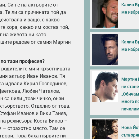
и. Син е на актьорите от
Калин В
. Те ли са причината той да
ме избра
действала и защо, с какво
е хора, какво им коства той,
т на живота ни като
ащите редове от самия Мартин
Калин В
ме избра
 по тази професия?
 родителите ми и кръстницата
емия актьор Иван Иванов. Тя
Мартин 
 са идвали Кирил Господинов,
не стане
Цветкова, Любен Чаталов,
„Обичам 
 са били „този чичко, онзи
много п
ктьорството. Отделно от това,
печелим 
Стефан Иванов и Вики Танев,
а на режисьора Коста Биков –
Нона Йот
 – страхотно място. Там се
сътворя
тьори. Това бяха първите ни