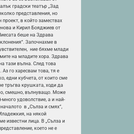
Малък градски театър „Зад
яколко представления, но
 проект, в който замествах
енова и Кирил Бояджиев от
Пиесата беше на Здрава
клонения“. Започнахме в
чувствителен, ние бяхме млади
емите на младите хора. Здрава
на тази вълна. След това
 Аз го харесвам това, тя е
о, едни кубчета, от които сме
не тръгва крушката, ходи да
о, смешно, вълнуващо. Може
-много удоволствие, а и най-
 началото в „Сълза и смях“,
Младежкия, на някой
ме известни лица. В „Сълза и
представление, което не е