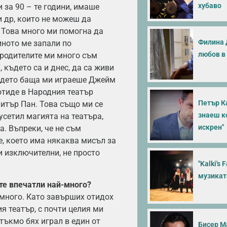
хубаво
 за 90 – те години, имаше
 др, които не можеш да
 Това много ми помогна да
Филина 
иното ме запали по
любов в
 родителите ми много съм
 където са и днес, да са живи
където баща ми играеше Джейм
 отиде в Народния театър
Петър К
Питър Пан. Това също ми се
знаеш ко
усетил магията на театъра,
искрен"
а. Въпреки, че не съм
е, което има някаква мисъл за
и изключителни, не просто
"Kalki's
музикат
 те впечатли най-много?
 много. Като завърших отидох
я театър, с почти целия ми
 тъкмо бях играл в един от
Бисер М