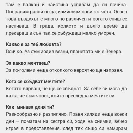
там е балкан и наистина успявам да си почина.
Поправям разни неща, измислям нови кътчета. Освен
това въздухът е много по-различен и когато спиш се
наспиваш. В града, колкото и дълго време да
прекараш в сън пак се събуждаш малко уморен.
Какво е за теб любовта?
Всичко. Аз съм зодия везни, планетата ми е Венера.
За какво мечтаеш?
За по-големи неща отколкото вероятно ще направя.
Кога се сбъдват мечтите?
Когато вярваш, че ще се сбъднат. За себе си мога да
кажа, че съм човек, който преследва мечтите си.
Как минава деня ти?
Разнообразно и разпиляно. Правя хиляди неща всеки
ден – помагам на сестра си, ходя на снимки, вечер
играя в представления, след тях също си намирам