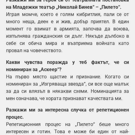
на Младежки театър „Николай Бинев“ – „Пилето“.
Играя момче, което е голям кибритлия, пали се от
много неща, деен е и жив, добър приятел. В един
момент го взимат в армията, започва да воюва,
изпълнява гражданския си дълг. Някъде дълбоко в
себе си обича мира и възприема войната като
провал на човечеството.
Какви чувства поражда у теб фактът, че си
номиниран за „Аскеер“?
На първо място щастие и признание. Когато си
номиниран за „Изгряваща звезда“, си все още малък
за да си влязъл в някакви схеми. Номинацията за
мен означава, че хората признават качествата ми.
Разкажи ми за интересна случка от репетиционен
процес.
Репетиционния процес на „Пилето“ беше много
интересен и готин. Това е може би един от най-