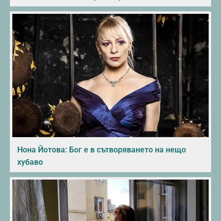
Нона Йотова: Бог е в сътворяването на нещо
хубаво