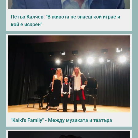
Петър Калчев: "В живота не знаеш кой играе и
кой е искрен"
"Kalki's Family" - Между музиката и театъра