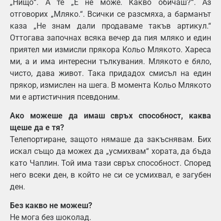
„Нищо“. А те „Е не може. Какво обичаш?“. Аз
отговорих „Мляко.“. Всички се разсмяха, а барманът
каза „Не знам дали продаваме такъв артикул.“
Оттогава започнах всяка вечер да пия мляко и един
приятел ми измисли прякора Кольо Млякото. Хареса
ми, а и има интересни тълкувания. Млякото е бяло,
чисто, дава живот. Така придадох смисъл на един
прякор, измислен на шега. В момента Кольо Млякото
ми е артистичния псевдоним.
Ако можеше да имаш свръх способност, каква
щеше да е тя?
Телепортиране, защото нямаше да закъснявам. Бих
искал също да можех да „усмихвам“ хората, да бъда
като Чаплин. Той има тази свръх способност. Според
него всеки ден, в който не си се усмихвал, е загубен
ден.
Без какво не можеш?
Не мога без шоколад.