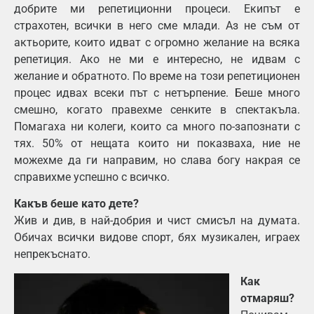
добрите ми репетиционни процеси. Екипът е
страхотен, всички в него сме млади. Аз не съм от
актьорите, които идват с огромно желание на всяка
репетиция. Ако не ми е интересно, не идвам с
желание и обратното. По време на този репетиционен
процес идвах всеки път с нетърпение. Беше много
смешно, когато правехме сенките в спектакъла.
Помагаха ни колеги, които са много по-запознати с
тях. 50% от нещата които ни показваха, ние не
можехме да ги направим, но слава богу накрая се
справихме успешно с всичко.
Какъв беше като дете?
Жив и див, в най-добрия и чист смисъл на думата.
Обичах всички видове спорт, бях музикален, играех
непрекъснато.
Как
отмаряш?