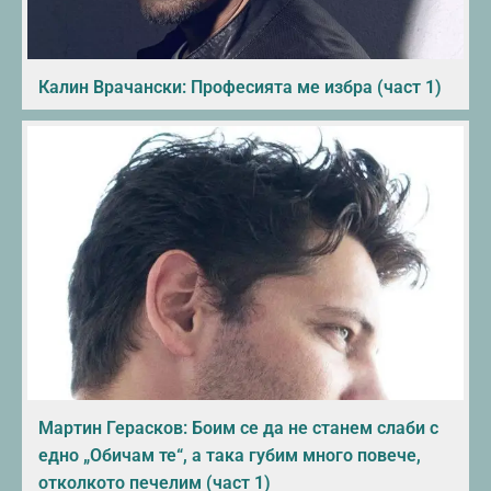
Калин Врачански: Професията ме избра (част 1)
Мартин Герасков: Боим се да не станем слаби с
едно „Обичам те“, а така губим много повече,
отколкото печелим (част 1)