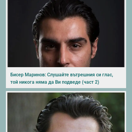
Бисер Маринов: Слушайте вътрешния си глас,
той никога няма да Ви подведе (част 2)