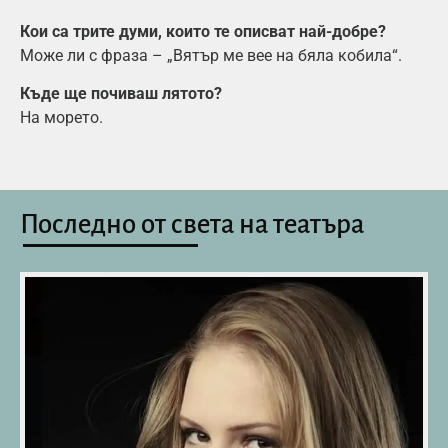
Кои са трите думи, които те описват най-добре?
Може ли с фраза – „Вятър ме вее на бяла кобила“.
Къде ще почиваш лятото?
На морето.
Последно от света на театъра