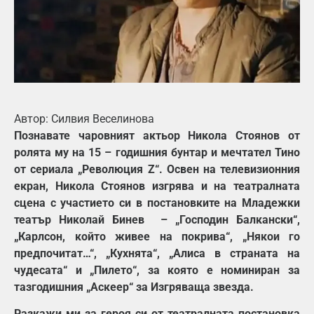
Автор: Силвия Веселинова
Познавате чаровният актьор Никола Стоянов от
ролята му на 15 – годишния бунтар и мечтател Тино
от сериала „Революция
Z
“. Освен на телевизионния
екран, Никола Стоянов изгрява и на театралната
сцена с участието си в постановките на Младежки
театър Николай Бинев – „
Господин Балкански“,
„Карлсон, който живее на покрива“, „Някои го
предпочитат…“, „Кухнята“, „Алиса в страната на
чудесата“ и „Пилето“, за която е номиниран
за
тазгодишния „Аскеер“ за Изгряваща звезда.
Разкажи ми за героя си от театралната постановка