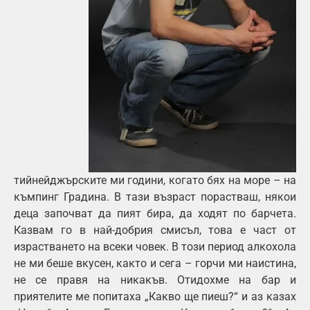
тийнейджърските ми години, когато бях на море – на
къмпинг Градина. В тази възраст порастваш, някои
деца започват да пият бира, да ходят по барчета.
Казвам го в най-добрия смисъл, това е част от
израстването на всеки човек. В този период алкохола
не ми беше вкусен, както и сега – горчи ми наистина,
не се правя на никакъв. Отидохме на бар и
приятелите ме попитаха „Какво ще пиеш?“ и аз казах