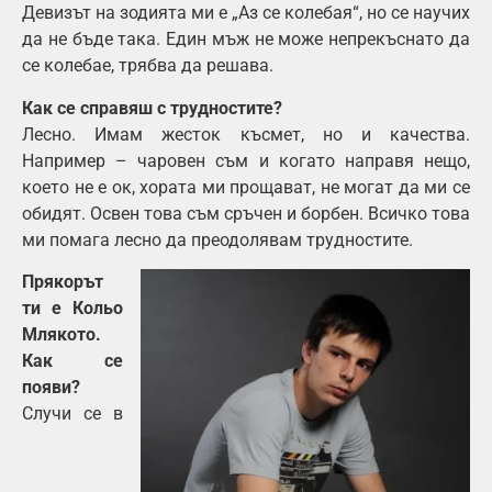
Девизът на зодията ми е „Аз се колебая“, но се научих
да не бъде така. Един мъж не може непрекъснато да
се колебае, трябва да решава.
Как се справяш с трудностите?
Лесно. Имам жесток късмет, но и качества.
Например – чаровен съм и когато направя нещо,
което не е ок, хората ми прощават, не могат да ми се
обидят. Освен това съм сръчен и борбен. Всичко това
ми помага лесно да преодолявам трудностите.
Прякорът
ти е Кольо
Млякото.
Как се
появи?
Случи се в