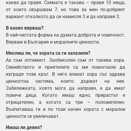
какво да правя. Схемата е такава – правя 10 неща,
от които свършвам 7, но това за мен по-добрият
вариант отколкото да си намисля 3 и да направя 3.
В какво вярваш?
В най-чистата форма на думата доброта и човечност.
Вярвам в България и моралните ценности.
Мислиш ли, че хората са ги запазили?
Аз съм оптимист. Заобиколен съм от такива хора.
Семейството и приятелите са ми помогнали да
изградя този кръг. В него влизат хора със здрава
ценностна система, които държат на нея.
Забележката, която мога да направя, е да имат
повече деца. Когато имаш едно, прирастът е
отрицателен, а когато са три – положителен.
Възпитаваш ги и по този начин хората с морални
ценности се увеличават.
Имаш ли девиз?