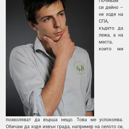
Почивам
си дейно –
не ходя на
СПА,
където да
лежа, а на
места,
които ми
позволяват да върша нещо. Това ме успокоява.
Обичам да ходя извън града, например на селото си,