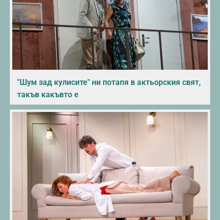
"Шум зад кулисите" ни потапя в актьорския свят,
такъв какъвто е