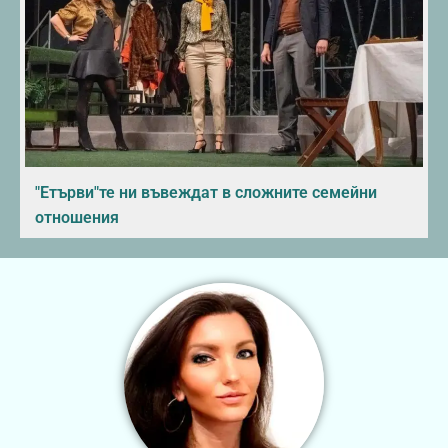
"Етърви"те ни въвеждат в сложните семейни
отношения