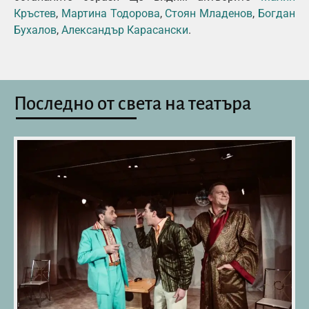
Кръстев
,
Мартина Тодорова
,
Стоян Младенов
,
Богдан
Бухалов
,
Александър Карасански
.
Последно от света на театъра