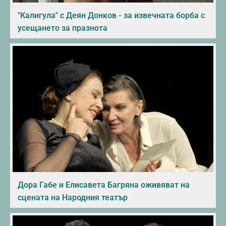
"Калигула" с Деян Донков - за извечната борба с
усещането за празнота
Дора Габе и Елисавета Багряна оживяват на
сцената на Народния театър