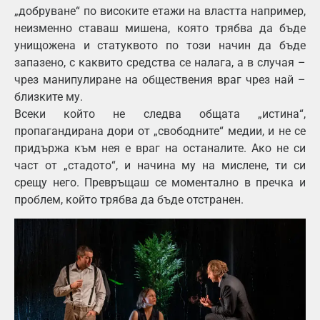
„добруване“ по високите етажи на властта например,
неизменно ставаш мишена, която трябва да бъде
унищожена и статуквото по този начин да бъде
запазено, с каквито средства се налага, а в случая –
чрез манипулиране на обществения враг чрез най –
близките му.
Всеки който не следва общата „истина“,
пропагандирана дори от „свободните“ медии, и не се
придържа към нея е враг на останалите. Ако не си
част от „стадото“, и начина му на мислене, ти си
срещу него. Превръщаш се моментално в пречка и
проблем, който трябва да бъде отстранен.