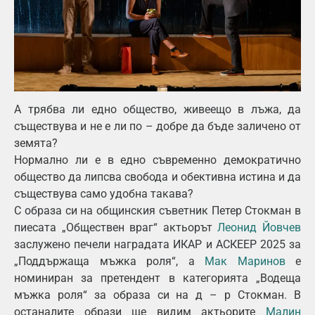
А трябва ли едно общество, живеещо в лъжа, да
съществува и не е ли по – добре да бъде заличено от
земята?
Нормално ли е в едно съвременно демократично
общество да липсва свобода и обективна истина и да
съществува само удобна такава?
С образа си на общинския съветник Петер Стокман в
пиесата „Обществен враг“ актьорът
Леонид Йовчев
заслужено печели наградата ИКАР и АСКЕЕР 2025 за
„Поддържаща мъжка роля“, а
Мак Маринов
е
номиниран за претендент в категорията „Водеща
мъжка роля“ за образа си на д – р Стокман. В
останалите образи ще видим актьорите
Малин