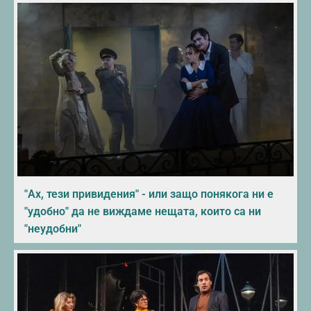
"Ах, тези привидения" - или защо понякога ни е
"удобно" да не виждаме нещата, които са ни
"неудобни"