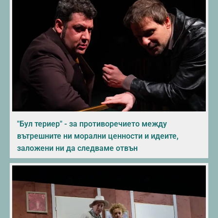
"Бул териер" - за противоречието между
вътрешните ни морални ценности и идеите,
заложени ни да следваме отвън