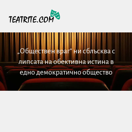
„Обществен враг“ ни сблъсква с
липсата на обективна истина в
едно демократично общество