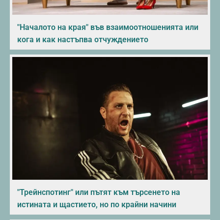
"Началото на края" във взаимоотношенията или
кога и как настъпва отчуждението
"Трейнспотинг" или пътят към търсенето на
истината и щастието, но по крайни начини