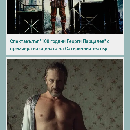
Спектакълът "100 години Георги Парцалев" с
премиера на сцената на Сатиричния театър