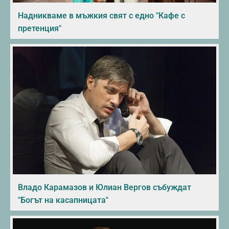
Надникваме в мъжкия свят с едно "Кафе с
претенция"
Владо Карамазов и Юлиан Вергов събуждат
"Богът на касапницата"