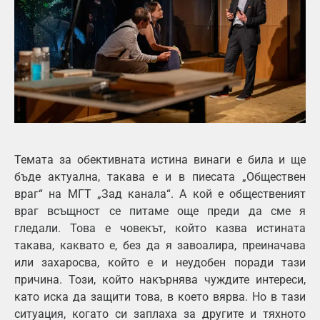
Темата за обективната истина винаги е била и ще
бъде актуална, такава е и в пиесата „Обществен
враг“ на МГТ „Зад канала“. А кой е общественият
враг всъщност се питаме още преди да сме я
гледали. Това е човекът, който казва истината
такава, каквато е, без да я завоалира, преиначава
или захаросва, който е и неудобен поради тази
причина. Този, който накърнява чуждите интереси,
като иска да защити това, в което вярва. Но в тази
ситуация, когато си заплаха за другите и тяхното