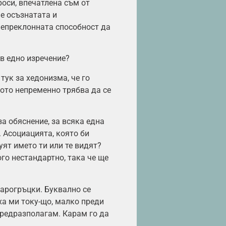
роси, впечатлена съм от
 е осъзнатата и
непреклонната способност да
 в едно изречение?
тук за хедонизма, че го
вото непременно трябва да се
за обяснение, за всяка една
 Асоциацията, която би
уят името ти или те видят?
ого нестандартно, така че ще
тарогръцки. Буквално се
заха ми току-що, малко преди
 предразполагам. Карам го да