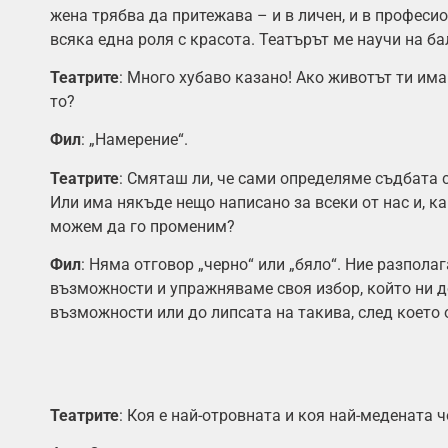
жена трябва да притежава – и в личен, и в професио
всяка една роля с красота. Театърът ме научи на ба
Театрите
: Много хубаво казано! Ако животът ти има
то?
Фил
: „Намерение“.
Театрите
: Смяташ ли, че сами определяме съдбата с
Или има някъде нещо написано за всеки от нас и, ка
можем да го променим?
Фил
: Няма отговор „черно“ или „бяло“. Ние разпола
възможности и упражняваме своя избор, който ни 
възможности или до липсата на такива, след което 
Театрите
: Коя е най-отровната и коя най-медената 