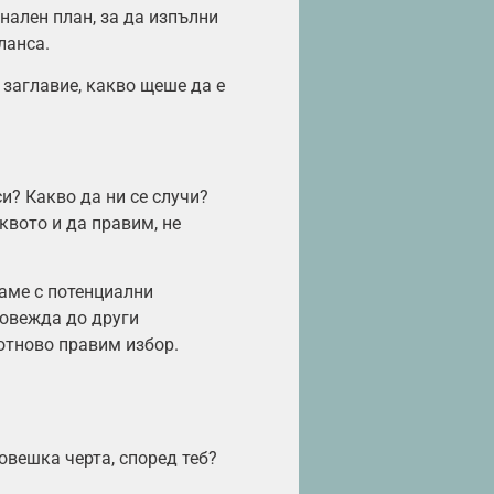
нален план, за да изпълни
ланса.
 заглавие, какво щеше да е
и? Какво да ни се случи?
квото и да правим, не
гаме с потенциални
довежда до други
отново правим избор.
човешка черта, според теб?