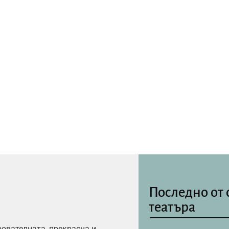
Последно от 
театъра
рователната, прекрасна и