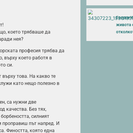
Георги К
т!
живота 
що, което трябваше да
отколкот
заради нея?
тьорската професия трябва да
о, върху което работя в
то си.
т върху това. На какво те
ослужи като нещо полезно в
ен, са нужни две
д качества. Без тях,
а борбеността, силният
си проправиш път напред. И
са. Фиността, която една