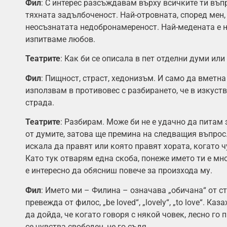
Фил
: С интерес разсъждавам върху всичките ти въп
тяхната задълбоченост. Най-отровната, според мен,
неосъзнатата недобронамереност. Най-медената е 
изпитваме любов.
Театрите
: Как би се описала в пет отделни думи или
Фил
: Пищност, страст, хедонизъм. И само да вметна 
използвам в противовес с разбирането, че в изкуст
страда.
Театрите
: Разбирам. Може би не е удачно да питам 
от думите, затова ще премина на следващия въпрос.
искала да правят или която правят хората, когато ч
Като тук отварям една скоба, понеже името ти е мн
е интересно да обясниш повече за произхода му.
Фил
: Името ми – Филина – означава „обичана“ от с
превежда от филос, „be loved“, „lovely“, „to love“. Ка
да дойда, че когато говоря с някой човек, лесно го
се чувства свободен, не го съдя.