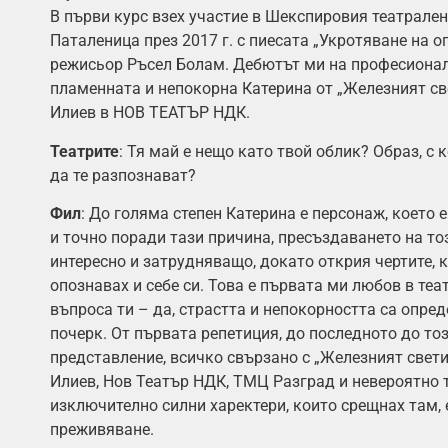
В първи курс взех участие в Шекспировия театрален
Паталеница през 2017 г. с пиесата „Укротяване на 
режисьор Ръсел Болам. Дебютът ми на професионалн
пламенната и непокорна Катерина от „Железният св
Илиев в НОВ ТЕАТЪР НДК.
Театрите
: Тя май е нещо като твой облик? Образ, с 
да те разпознават?
Фил
: До голяма степен Катерина е персонаж, което 
и точно поради тази причина, пресъздаването на т
интересно и затрудняващо, докато открия чертите, 
опознавах и себе си. Това е първата ми любов в теа
въпроса ти – да, страстта и непокорността са опре
почерк. От първата репетиция, до последното до то
представление, всичко свързано с „Железният свет
Илиев, Нов Театър НДК, ТМЦ Разград и невероятно 
изключително силни харектери, които срещнах там,
преживяване.