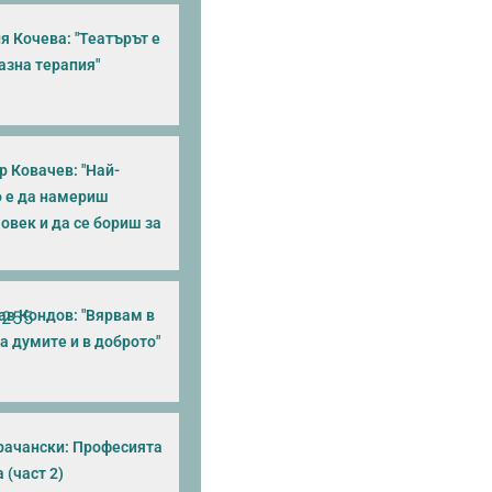
я Кочева: "Театърът е
азна терапия"
 Ковачев: "Най-
 е да намериш
овек и да се бориш за
ав Кондов: "Вярвам в
а думите и в доброто"
рачански: Професията
 (част 2)