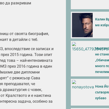
аво да разкривам
Калин В
ме избра
ълниш от своята биография,
наят в детайли с теб.
Мартин 
, впоследствие се записах и
не стане
рез 2015 година. Този опит
„Обичам 
лед това – най-интензивната
много п
ФИЗ през 2016 година в един
печелим 
 Имахме две дипломни
арят“ с режисьор Сава
я преподавател, че
Нона Йот
 драматургия с човек,
сътворя
от Кралството и е наистина
хубаво
интересна задача, особено за