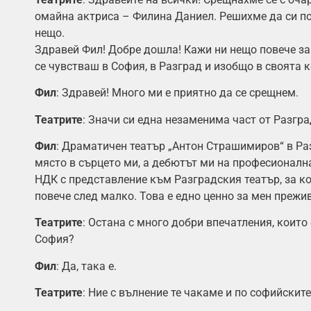
омайна актриса – Филина Даниел. Решихме да си по
нещо.
Здравей Фил! Добре дошла! Кажи ни нещо повече за 
се чувстваш в София, в Разград и изобщо в своята 
Фил
: Здравей! Много ми е приятно да се срещнем.
Театрите
: Значи си една незаменима част от Разгр
Фил
: Драматичен театър „Антон Страшимиров“ в Ра
място в сърцето ми, а дебютът ми на професионалн
НДК с представление към Разградския театър, за к
повече след малко. Това е едно ценно за мен прежив
Театрите
: Остана с много добри впечатления, които 
София?
Фил
: Да, така е.
Театрите
: Ние с вълнение те чакаме и по софийските