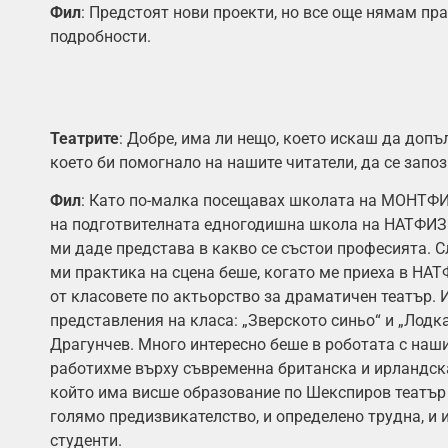
Фил
: Предстоят нови проекти, но все още нямам пр
подробности.
Театрите
: Добре, има ли нещо, което искаш да доп
което би помогнало на нашите читатели, да се запоз
Фил
: Като по-малка посещавах школата на МОНТФИЗ
на подготвителната едногодишна школа на НАТФИЗ п
ми даде представа в какво се състои професията. С
ми практика на сцена беше, когато ме приеха в НАТ
от класовете по актьорство за драматичен театър.
представления на класа: „Зверското синьо“ и „Лодк
Драгунчев. Много интересно беше в роботата с наши
работихме върху съвременна британска и ирландска
който има висше образование по Шекспиров театър 
голямо предизвикателство, и определено трудна, и 
студенти.