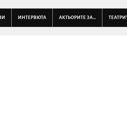
НИ
ИНТЕРВЮТА
АКТЬОРИТЕ ЗА…
ТЕАТРИ
аниел: Моята първа любов 