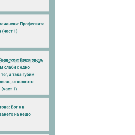
рачански: Професията
 (част 1)
Герасков: Боим се да
м слаби с едно
те“, а така губим
овече, отколкото
(част 1)
ова: Бог е в
ването на нещо