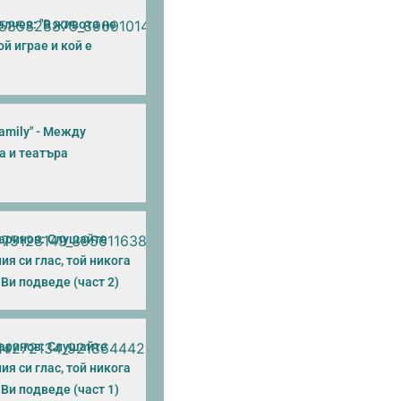
алчев: "В живота не
й играе и кой е
 Family" - Между
а и театъра
аринов: Слушайте
я си глас, той никога
Ви подведе (част 2)
аринов: Слушайте
я си глас, той никога
Ви подведе (част 1)