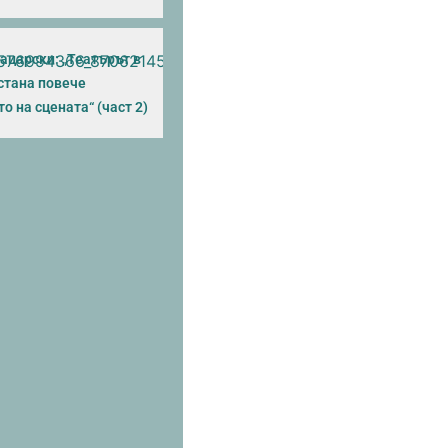
ацарски: „Театърът в
стана повече
о на сцената“ (част 2)