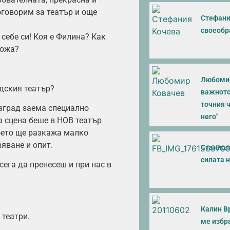
говорим за театър и още
Стефани
своеобр
себе си! Коя е Филина? Как
кожа?
Любомир
адския театър?
важното
точния ч
зград заема специално
него"
а сцена беше в НОВ театър
оето ще разкажа малко
яване и опит.
Станисл
силата н
сега да пренесеш и при нас в
Калин В
 театри.
ме избра