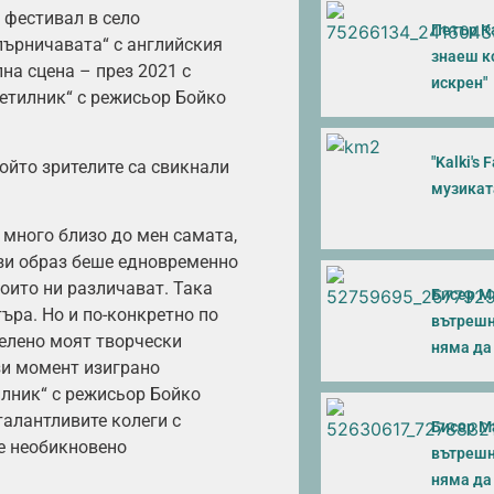
 фестивал в село
Петър К
опърничавата“ с английския
знаеш ко
а сцена – през 2021 с
искрен"
етилник“ с режисьор Бойко
"Kalki's
който зрителите са свикнали
музикат
е много близо до мен самата,
ози образ беше едновременно
които ни различават. Така
Бисер М
търа. Но и по-конкретно по
вътрешни
делено моят творчески
няма да 
зи момент изиграно
илник“ с режисьор Бойко
талантливите колеги с
Бисер М
 е необикновено
вътрешни
няма да 