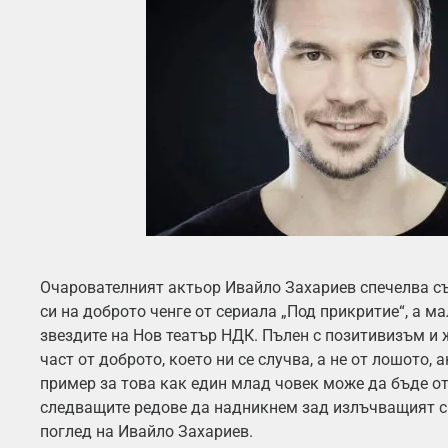
Очарователният актьор Ивайло Захариев спечелва съ
си на доброто ченге от сериала „Под прикритие“, а ма
звездите на Нов театър НДК. Пълен с позитивизъм и 
част от доброто, което ни се случва, а не от лошото, 
пример за това как един млад човек може да бъде от
следващите редове да надникнем зад излъчващият с
поглед на Ивайло Захариев.