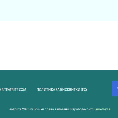
 В TEATRITE.COM
ПОЛИТИКА ЗА БИСКВИТКИ (ЕС)
Театрите 2025 © Всички права запазени! Изработено от
SameMedia