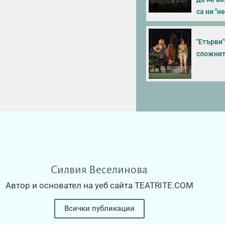
са ни "н
"Етърви
сложнит
Силвия Веселинова
Автор и основател на уеб сайта TEATRITE.COM
Всички публикации