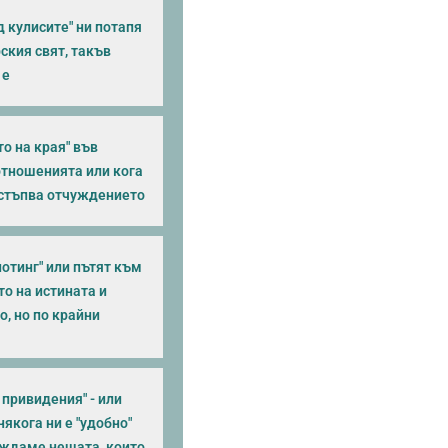
 кулисите" ни потапя
ския свят, такъв
 е
о на края" във
тношенията или кога
астъпва отчуждението
отинг" или пътят към
о на истината и
, но по крайни
и привидения" - или
якога ни е "удобно"
иждаме нещата, които