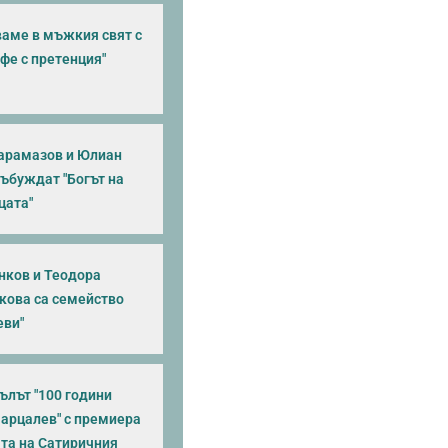
аме в мъжкия свят с
фе с претенция"
арамазов и Юлиан
събуждат "Богът на
цата"
нков и Теодора
кова са семейство
еви"
ълът "100 години
Парцалев" с премиера
ата на Сатиричния