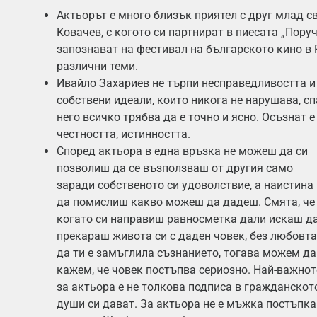
Актьорът е много близък приятел с друг млад 
Ковачев, с когото си партнират в пиесата „Пору
запознават на фестивал на българското кино в
различни теми.
Ивайло Захариев не търпи несправедливостта и 
собствени идеали, които никога не нарушава, сп
него всичко трябва да е точно и ясно. Осъзнат 
честността, истинността.
Според актьора в една връзка не можеш да си
позволиш да се възползваш от другия само
заради собственото си удоволствие, а наистина
да помислиш какво можеш да дадеш. Смята, че
когато си направиш равносметка дали искаш д
прекараш живота си с даден човек, без любовта
да ти е замъглила съзнанието, тогава можем да
кажем, че човек постъпва сериозно. Най-важнот
за актьора е не толкова подписа в гражданскот
души си дават. За актьора не е мъжка постъпк