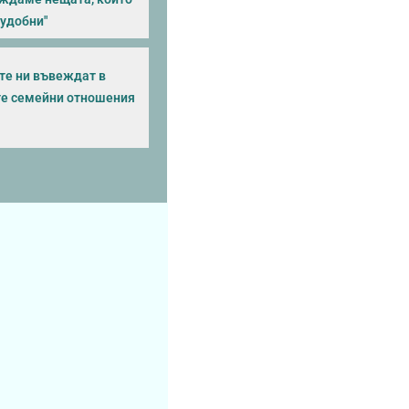
еудобни"
"те ни въвеждат в
е семейни отношения