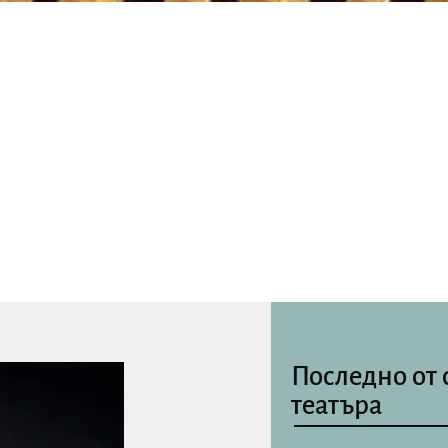
Последно от 
театъра