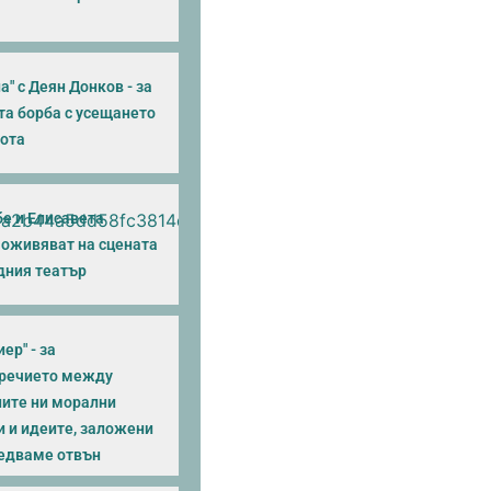
а" с Деян Донков - за
та борба с усещането
нота
бе и Елисавета
 оживяват на сцената
дния театър
ер" - за
речието между
ите ни морални
и и идеите, заложени
ледваме отвън