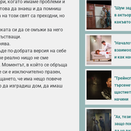
ори, когато имаме проблеми и
"Шум зад
 това да знаеш и да помниш
в актьор
 на този свят са преходни, но
какъвто
ката си да се омъжи за него
състващи.
"Началот
нява.
взаимоо
ъде по-добрата версия на себе
и как н
че реално нищо не сме
. Моментът, в който се обръща
е си е изключително празен,
"Трейнсп
ещането, че има нещо повече
търсенет
ер да изградиш дом, да имаш
щастието
начини
"Ах, тез
защо пон
да не в