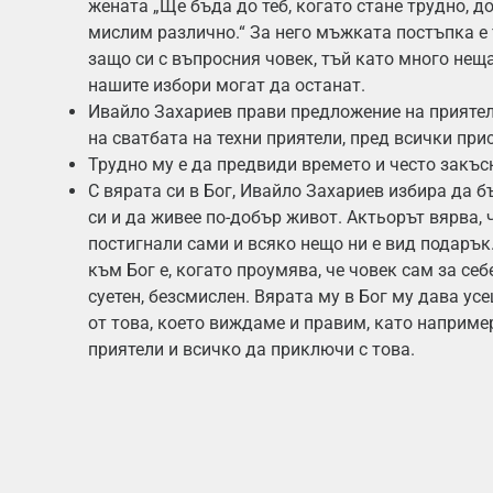
жената „Ще бъда до теб, когато стане трудно, д
мислим различно.“ За него мъжката постъпка е
защо си с въпросния човек, тъй като много неща
нашите избори могат да останат.
Ивайло Захариев прави предложение на приятел
на сватбата на техни приятели, пред всички при
Трудно му е да предвиди времето и често закъс
С вярата си в Бог, Ивайло Захариев избира да б
си и да живее по-добър живот. Актьорът вярва, 
постигнали сами и всяко нещо ни е вид подарък
към Бог е, когато проумява, че човек сам за себ
суетен, безсмислен. Вярата му в Бог му дава ус
от това, което виждаме и правим, като наприм
приятели и всичко да приключи с това.