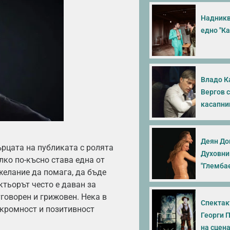
Надникв
едно "Ка
Владо К
Вергов 
касапни
Деян До
рцата на публиката с ролята
Духовни
лко по-късно става една от
"Глемба
желание да помага, да бъде
актьорът често е даван за
говорен и грижовен. Нека в
Спектак
кромност и позитивност
Георги 
на сцен