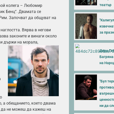
театър
свой колега – Любомир
чик Бенц“. Двамата се
 Рим. Започват да общуват на
"Калигул
извечна
наглостта. Вярва в негови
за праз
азва законите и винаги около
е и държи на морала,
Дора Га
Багряна
на Наро
а
"Бул тери
противо
вътрешн
о
ценност
о, а обещанието, което двама
ни да с
а да не можеш да кажеш на