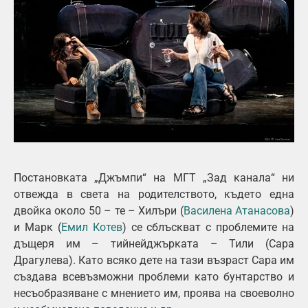
Постановката „Джъмпи“ на МГТ „Зад канала“ ни
отвежда в света на родителството, където една
двойка около 50 – те – Хилъри (
Василена Атанасова
)
и Марк (
Емил Котев
) се сблъскват с проблемите на
дъщеря им – тийнейджърката – Тили (Сара
Драгулева). Като всяко дете на тази възраст Сара им
създава всевъзможни проблеми като бунтарство и
несъобразяване с мнението им, проява на своеволно