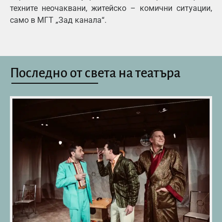
техните неочаквани, житейско – комични ситуации,
само в МГТ „Зад канала“.
Последно от света на театъра