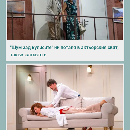
"Шум зад кулисите" ни потапя в актьорския свят,
такъв какъвто е