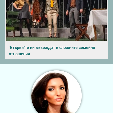
"Етърви"те ни въвеждат в сложните семейни
отношения