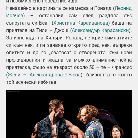
и необмислено поведение и др.
Ненадейно в картината се намесва и Роналд (
Леонид
Йовчев
) – останалия сам след раздяла със
съпругата си Беа (
Христина Караиванова
) баща на
приятеля на Тили – Джош (
Александър Карасански
).
За изненада на Хилъри, Роналд не крие симпатиите
си към нея, и ги заявява открито пред нея, въпреки
опитите й да го „сватоса“ с отворената към нови
преживявания и жадна за мъжко внимание нейна
приятелка, също на възраст около 50 – те – Франсис
(
Жени – Александрова-Лечева
), близостта с която
той всячески избягва.