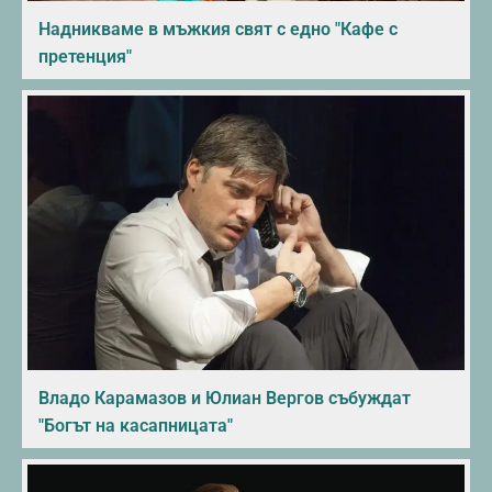
Надникваме в мъжкия свят с едно "Кафе с
претенция"
Владо Карамазов и Юлиан Вергов събуждат
"Богът на касапницата"