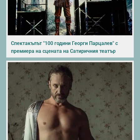
Спектакълът "100 години Георги Парцалев" с
премиера на сцената на Сатиричния театър