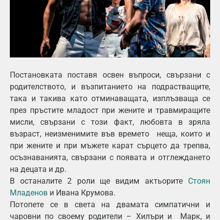
Постановката поставя освен въпроси, свързани с
родителството, и възпитанието на подрастващите,
така и такива като отминаващата, изплъзваща се
през пръстите младост при жените и травмиращите
мисли, свързани с този факт, любовта в зряла
възраст, неизменимите във времето неща, които и
при жените и при мъжете карат сърцето да трепва,
осъзнаванията, свързани с появата и отглеждането
на децата и др.
В останалите 2 роли ще видим актьорите
Стоян
Младенов
и Ивана Крумова.
Потопете се в света на двамата симпатични и
чаровни по своему родители – Хилъри и Марк, и