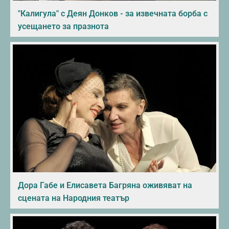
"Калигула" с Деян Донков - за извечната борба с
усещането за празнота
Дора Габе и Елисавета Багряна оживяват на
сцената на Народния театър