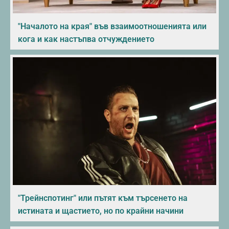
"Началото на края" във взаимоотношенията или
кога и как настъпва отчуждението
"Трейнспотинг" или пътят към търсенето на
истината и щастието, но по крайни начини