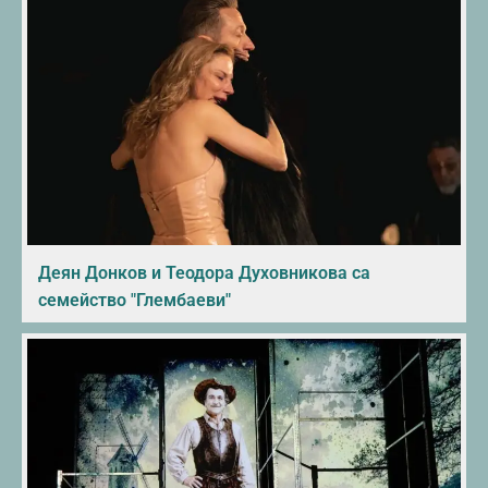
Деян Донков и Теодора Духовникова са
семейство "Глембаеви"