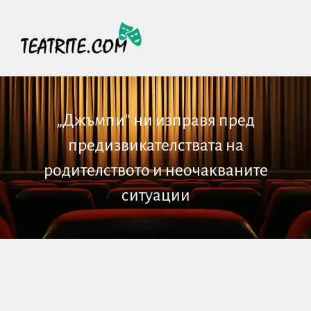
„Джъмпи“ ни изправя пред
предизвикателствата на
родителството и неочакваните
ситуации