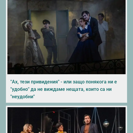
"Ах, тези привидения" - или защо понякога ни е
"удобно" да не виждаме нещата, които са ни
"неудобни"