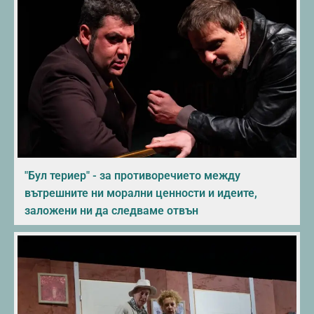
"Бул териер" - за противоречието между
вътрешните ни морални ценности и идеите,
заложени ни да следваме отвън