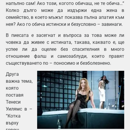
напълно сам! Ако този, когото обичаш, не те обича…“
Колко дълго може да издържи една жена в
семейство, в което мъжът показва пълна апатия към
нея? Ако го обича истински и безусловно – завинаги.
В пиесата е засегнат и въпроса за това може ли
човека да живее с истината, такава, каквато е, ще
успее ли да оцелее без спасителния в много
отношение фалш и самозаблуди, които правят
съществуването по – поносимо и безболезнено.
Друга
важна тема,
която
поставя
Тенеси
Уилямс в –
“Котка
върху
горещ