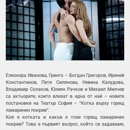
Елеонора Иванова, Гринго – Богдан Григоров, Ириней
Константинов, Петя Силянова, Невена Калудова,
Владимир Солаков, Юлиян Рачков и Михаил Милчев
са актьорите, които влизат в една от най – новите
постановки на Театър София – “Котка върху горещ
ламаринен покрив“.
Коя е котката и какъв е този горещ ламаринен
покрив? Това е първият въпрос, който си задаваме,