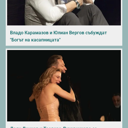
Владо Карамазов и Юлиан Вергов събуждат
"Богът на касапницата"