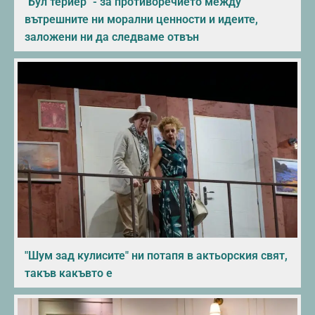
"Бул териер" - за противоречието между
вътрешните ни морални ценности и идеите,
заложени ни да следваме отвън
"Шум зад кулисите" ни потапя в актьорския свят,
такъв какъвто е