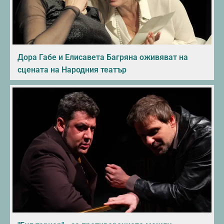
Дора Габе и Елисавета Багряна оживяват на
сцената на Народния театър