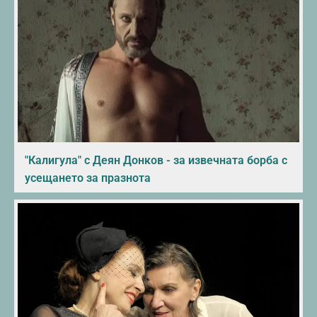
"Калигула" с Деян Донков - за извечната борба с
усещането за празнота