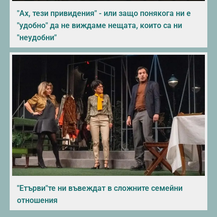
"Ах, тези привидения" - или защо понякога ни е
"удобно" да не виждаме нещата, които са ни
"неудобни"
"Етърви"те ни въвеждат в сложните семейни
отношения