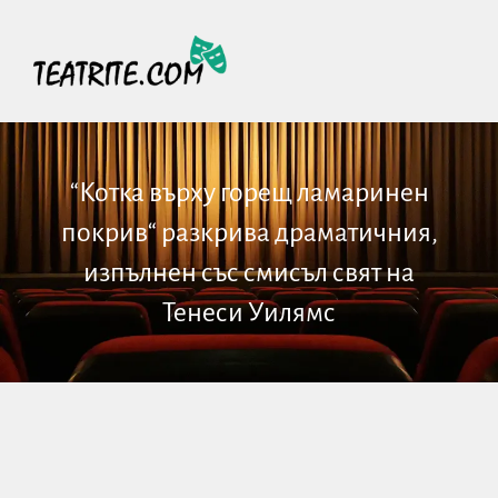
“Котка върху горещ ламаринен
покрив“ разкрива драматичния,
изпълнен със смисъл свят на
Тенеси Уилямс