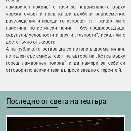
ламаринен покрив“ е тази за надвисналата върху
човека смърт и пред какви дълбоки равносметки,
разсъждения и изводи го изправя тя – живял ли е
наистина, по истински начин – без предразсъдъци,
скрупули, условности и други „глупости“, искал ли е
достатъчно от живота.
А на публиката остава да се потопи в драматичния,
но пълен със смисъл свят на автора на „Котка върху
горещ ламаринен покрив“ и да намери за себе си
отговори по всички тези въпроси заедно с героите й.
Последно от света на театъра