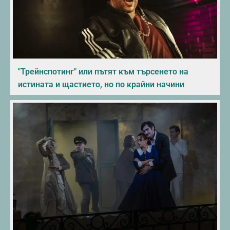
"Трейнспотинг" или пътят към търсенето на
истината и щастието, но по крайни начини