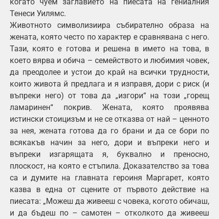
когато чуем заглавието на пиесата на гениалния
Тенеси Уилямс.
Животното символизиира събирателно образа на
жената, която често по характер е сравнявана с него.
Тази, която е готова и решена в името на това, в
което вярва и обича – семейството и любимия човек,
да преодолее и устои до край на всички трудности,
които живота й предлага и я изправя, дори с риск (и
въпреки него) от това да „изгори“ на този „горещ
ламаринен“ покрив. Жената, която проявява
истински стоицизъм и не се отказва от най – ценното
за нея, жената готова да го брани и да се бори по
всякакъв начин за него, дори и въпреки него и
въпреки изгарящата я, буквално и преносно,
плоскост, на която е стъпила. Доказателство за това
са и думите на главната героиня Маргарет, която
казва в една от сцените от първото действие на
пиесата: „Можеш да живееш с човека, когото обичаш,
и да бъдеш по – самотен – отколкото да живееш