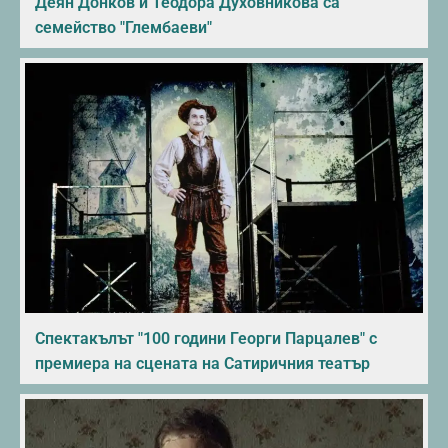
Деян Донков и Теодора Духовникова са
семейство "Глембаеви"
Спектакълът "100 години Георги Парцалев" с
премиера на сцената на Сатиричния театър