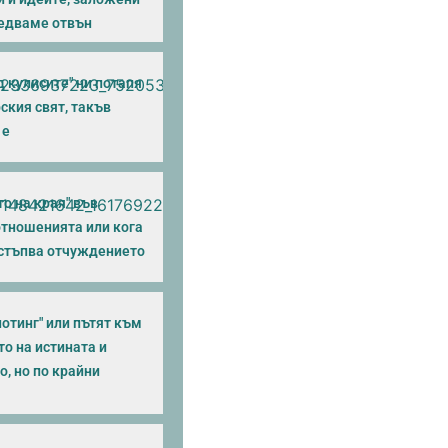
ледваме отвън
 кулисите" ни потапя
ския свят, такъв
 е
о на края" във
тношенията или кога
астъпва отчуждението
отинг" или пътят към
о на истината и
, но по крайни