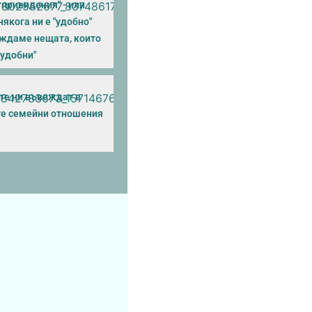
и привидения" - или
якога ни е "удобно"
иждаме нещата, които
еудобни"
"те ни въвеждат в
е семейни отношения