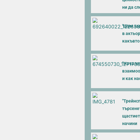
ни да с
"Шум зад
в актьор
какъвто
"Началот
взаимоо
и как н
"Трейнсп
търсенет
щастието
начини