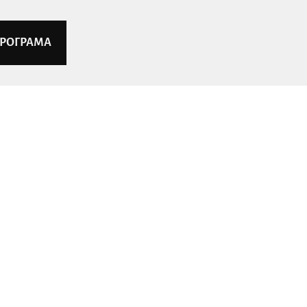
РОГРАМА
говори на наболял