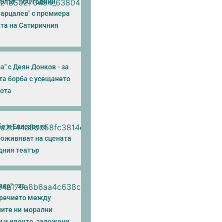
ълът "100 години
Парцалев" с премиера
ата на Сатиричния
а" с Деян Донков - за
та борба с усещането
нота
бе и Елисавета
 оживяват на сцената
дния театър
ер" - за
речието между
ите ни морални
и и идеите, заложени