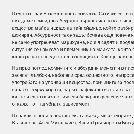
В една от най – новите постановки на Сатиричен теа
виждаме привидно абсурдна първоначална картина 
вещества майка и дядо на тийнейджър, който разбир
шокиран. Абсурдността се задълбочава още повече к
не само употребяват марихуана, но и я садят и прода
ситуация се намесва и племенник на майката, който
кариера като следовател в полицията. Как ще завър
На пръв поглед комичните и абсурдни моменти в пие
засягат дълбоки, наболели сред обществото въпроси
употребата на упойващи вещества, причините за пося
нанасят върху хората, наркотрафиканството и хората,
както и едно психологически базирано решение за то
откажат от пагубната зависимост.
В главните роли в постановката виждаме актьорите 
Вълчанова, Асен Мутафчиев, Васил Грънчаров и Богд