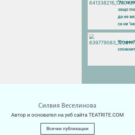
"Ах, тез
защо пон
да не в
са ни "н
"Етърви
сложнит
Силвия Веселинова
Автор и основател на уеб сайта TEATRITE.COM
Всички публикации