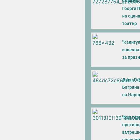
Спектак
Георги 
на сцен
театър
"Калигул
извечна
за праз
Дора Га
Багряна
на Наро
"Бул тери
противо
вътрешн
ценност