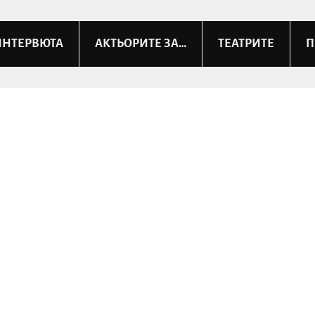
ИНТЕРВЮТА
АКТЬОРИТЕ ЗА…
ТЕАТРИТЕ
П
мама е най – добра“ дава от
обществен проблем