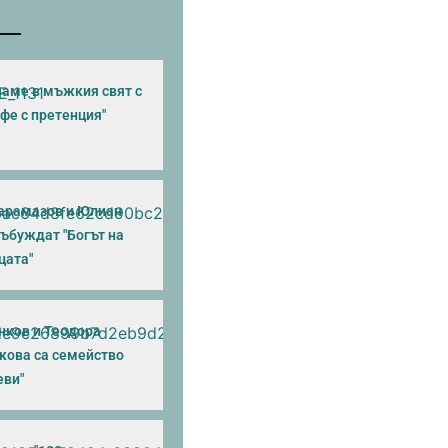
аме в мъжкия свят с
фе с претенция"
арамазов и Юлиан
събуждат "Богът на
цата"
нков и Теодора
кова са семейство
еви"