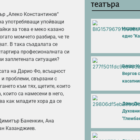
театъра
тър „Алеко Константинов“
на употребяващи упойващи
Надникв
айки за това е меко казано
едно "Ка
огато момчето разбира, че те
ват. В така създалата се
 стартира професионалната си
ши заплетената ситуация?
Владо К
сата на Дарио Фо, всъщност
Вергов 
 и проблеми, свързани с
касапни
гането към тях, щетите, които
 които са намесени в него,
ва как младите хора да се
Деян До
Духовни
"Глемба
Димитър Баненкин, Ана
ан Казанджиев.