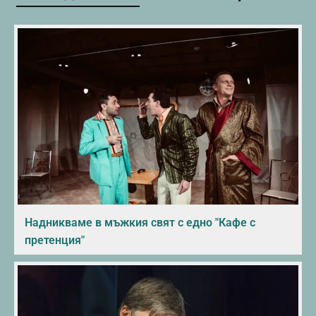
Надникваме в мъжкия свят с едно "Кафе с
претенция"