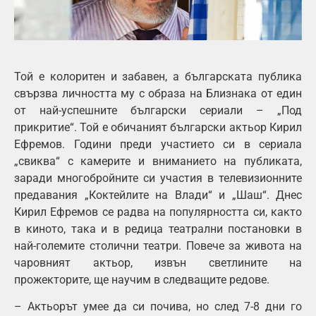
Той е колоритен и забавен, а българската публика
свързва личността му с образа на Близнака от един
от най-успешните български сериали – „Под
прикритие“. Той е обичаният български актьор Кирил
Ефремов. Години преди участието си в сериала
„свиква“ с камерите и вниманието на публиката,
заради многобройните си участия в телевизионните
предавания „Коктейлите на Влади“ и „Шаш“. Днес
Кирил Ефремов се радва на популярността си, както
в киното, така и в редица театрални постановки в
най-големите столични театри. Повече за живота на
чаровният актьор, извън светлините на
прожекторите, ще научим в следващите редове.
– Актьорът умее да си почива, но след 7-8 дни го