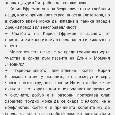
хващат „лудите“ и трябва да свърши нещо.
– Кирил Ефремов остава безразличен към глобални
неща, които причиняват стрес на останалите хора, но
в същото време може да изпадне в паника заради
дребни поводи или несправедливост.
– Сватбата на Кирил Ефремов е заснета от
приятелите и колегите му в предаването и е излъчена
в него.
– Малко известен факт е, че преди година актьорът
участва в клипа към песента на Дони и Момчил
„Червило“.
– Първоначалното впечатление, което Кирил
Ефремов оставя у околните, е на темерут и серт,
човек с когото трудно се говори. Истината обаче е, че
актьорът е от хората, които не създават напрежение
у околните, добър е и разбран, притежава благ
характер, трудно може да се скара с някого, не е
конфликтен, което е и причината колегите му да
споделят, че с него се работи леко и приятно. Дори