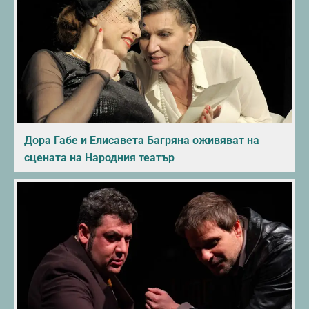
Дора Габе и Елисавета Багряна оживяват на
сцената на Народния театър