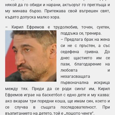
някой да го обиди и нарани, актьорът го преглъща и
му минава бързо. Притежава свой вътрешен свят,
където допуска малко хора.
– Кирил Ефремов е трудолюбив, точен, суетен,
поддъжа се, тренира.
– Предлага брак на жена
си не с пръстен, а със
седефена гривна. До
днес щастието им се
пази, благодарение на
любовта и
незагасващата
първоначална искрица
между тях. Преди да се роди синът им, Кирил
Ефремов играе на баскетбол с едно дете и му казва:
ако вкарам три поредни коша, ще имам син, което и
се случва в същата последователност. При
възпитанието на детето, той е „лошото ченге“.