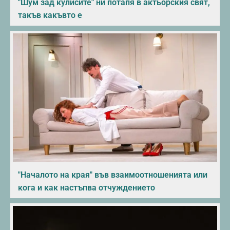
"Шум зад кулисите" ни потапя в актьорския свят,
такъв какъвто е
"Началото на края" във взаимоотношенията или
кога и как настъпва отчуждението