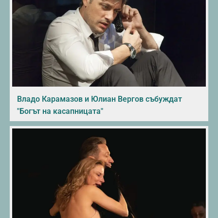
Владо Карамазов и Юлиан Вергов събуждат
"Богът на касапницата"