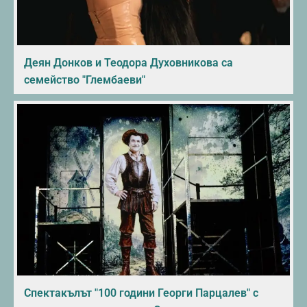
Деян Донков и Теодора Духовникова са
семейство "Глембаеви"
Спектакълът "100 години Георги Парцалев" с