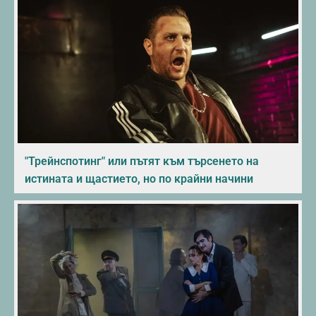
"Трейнспотинг" или пътят към търсенето на
истината и щастието, но по крайни начини