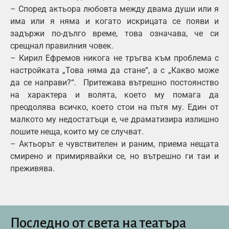
– Според актьора любовта между двама души или я
има или я няма и когато искрицата се появи и
задържи по-дълго време, това означава, че си
срещнал правилния човек.
– Кирил Ефремов никога не тръгва към проблема с
настройката „Това няма да стане“, а с „Какво може
да се направи?“. Притежава вътрешно постоянство
на характера и волята, което му помага да
преодолява всичко, което стои на пътя му. Един от
малкото му недостатъци е, че драматизира излишно
лошите неща, които му се случват.
– Актьорът е чувствителен и раним, приема нещата
смирено и примирявайки се, но вътрешно ги таи и
преживява.
Последно от света на театъра