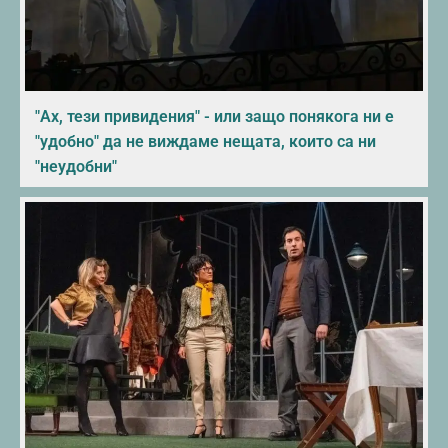
"Ах, тези привидения" - или защо понякога ни е
"удобно" да не виждаме нещата, които са ни
"неудобни"