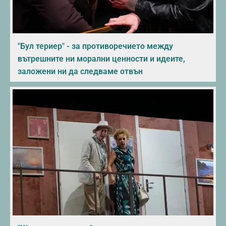
"Бул териер" - за противоречието между
вътрешните ни морални ценности и идеите,
заложени ни да следваме отвън