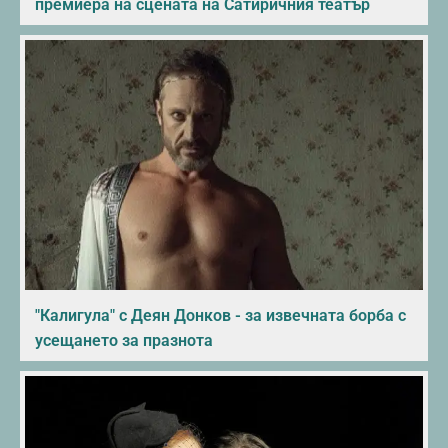
премиера на сцената на Сатиричния театър
"Калигула" с Деян Донков - за извечната борба с
усещането за празнота