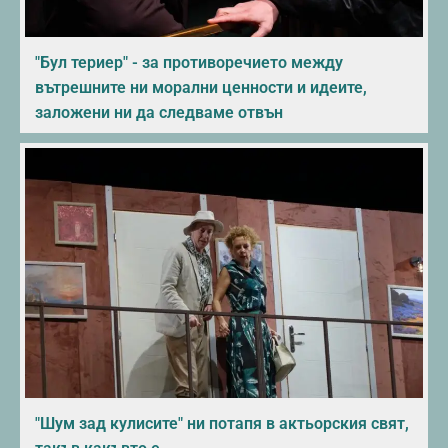
"Бул териер" - за противоречието между
вътрешните ни морални ценности и идеите,
заложени ни да следваме отвън
"Шум зад кулисите" ни потапя в актьорския свят,