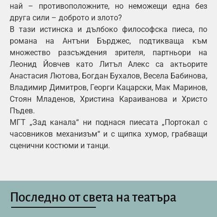
най – противоположните, но неможещи една без
друга сили – доброто и злото?
В тази истинска и дълбоко философска пиеса, по
романа на Антъни Бърджес, подтикваща към
множество разсъждения зрителя, партньори на
Леонид Йовчев като Литъл Алекс са актьорите
Анастасия Лютова, Богдан Бухалов, Весела Бабинова,
Владимир Димитров, Георги Кацарски, Мак Маринов,
Стоян Младенов, Христина Караиванова и Христо
Пъдев.
МГТ „Зад канала“ ни поднася пиесата „Портокал с
часовников механизъм“ и с щипка хумор, грабващи
сценични костюми и танци.
Последно от света на театъра