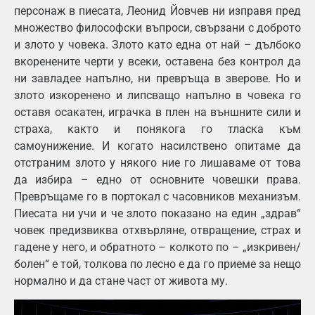
персонаж в пиесата, Леонид Йовчев ни изправя пред
множество философски въпроси, свързани с доброто
и злото у човека. Злото като една от най – дълбоко
вкоренените черти у всеки, оставена без контрол да
ни завладее напълно, ни превръща в зверове. Но и
злото изкоренено и липсващо напълно в човека го
оставя осакатен, играчка в плен на външните сили и
страха, както и понякога го тласка към
самоунижение. И когато насилствено опитаме да
отстраним злото у някого ние го лишаваме от това
да избира – едно от основните човешки права.
Превръщаме го в портокал с часовников механизъм.
Пиесата ни учи и че злото показано на един „здрав“
човек предизвиква отхвърляне, отвращение, страх и
гадене у него, и обратното – колкото по – „изкривен/
болен“ е той, толкова по лесно е да го приеме за нещо
нормално и да стане част от живота му.