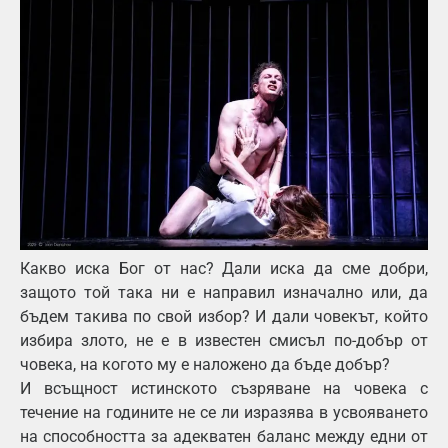
Какво иска Бог от нас? Дали иска да сме добри,
защото той така ни е направил изначално или, да
бъдем такива по свой избор? И дали човекът, който
избира злото, не е в известен смисъл по-добър от
човека, на когото му е наложено да бъде добър?
И всъщност истинското съзряване на човека с
течение на годините не се ли изразява в усвояването
на способността за адекватен баланс между едни от