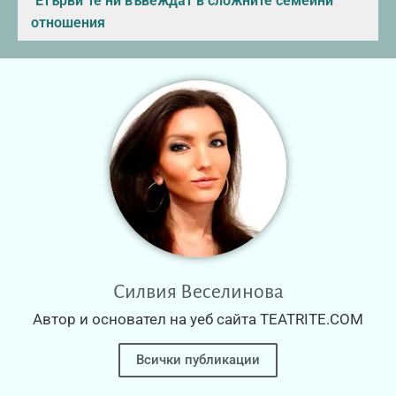
"Етърви"те ни въвеждат в сложните семейни
отношения
Силвия Веселинова
Автор и основател на уеб сайта TEATRITE.COM
Всички публикации