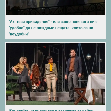
"Ах, тези привидения" - или защо понякога ни е
"удобно" да не виждаме нещата, които са ни
"неудобни"