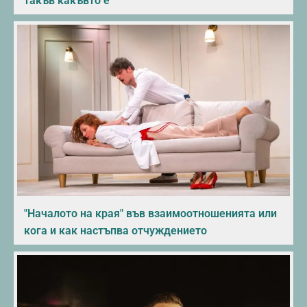
такъв какъвто е
"Началото на края" във взаимоотношенията или
кога и как настъпва отчуждението