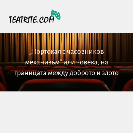
„Портокал с часовников
механизъм“ или човека, на
границата между доброто и злото