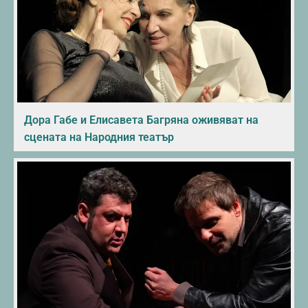
Дора Габе и Елисавета Багряна оживяват на
сцената на Народния театър