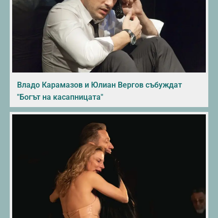
Владо Карамазов и Юлиан Вергов събуждат
"Богът на касапницата"