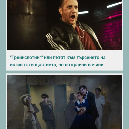
"Трейнспотинг" или пътят към търсенето на
истината и щастието, но по крайни начини