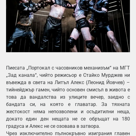
Пиесата „Портокал с часовников механизъм“ на МГТ
„Зад канала“, чийто режисьор е Стайко Мурджев ни
въвежда в света на Литъл Алекс (Леонид Йовчев) –
тийнейджър гамен, чийто основен смисъл в живота е
това да вандалства из улиците вечер, заедно с
бандата си, на която е главатар. За тяхната
жестокост няма непозволени и осъдитилни неща,
докато един ден нещата не се обръщат на 180
градуса и Алекс не се озовава в затвора.
Чрез изключително пълнокръвно изиграния главен