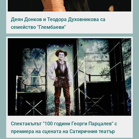
Деян Донков и Теодора Духовникова са
семейство "Глембаеви"
Спектакълът "100 години Георги Парцалев" с
премиера на сцената на Сатиричния театър