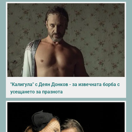
"Калигула" с Деян Донков - за извечната борба с
усещането за празнота