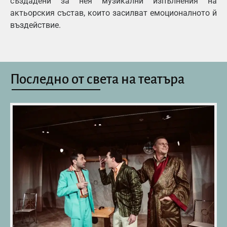
създадени за нея музикални изпълнения на
актьорския състав, които засилват емоционалното й
въздействие.
Последно от света на театъра