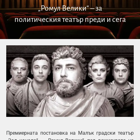
„Ромул Велики“ – за
политическия театър преди и сега
Премиерната постановка на Малък градски театър