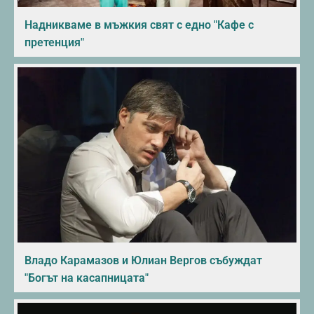
Надникваме в мъжкия свят с едно "Кафе с
претенция"
Владо Карамазов и Юлиан Вергов събуждат
"Богът на касапницата"