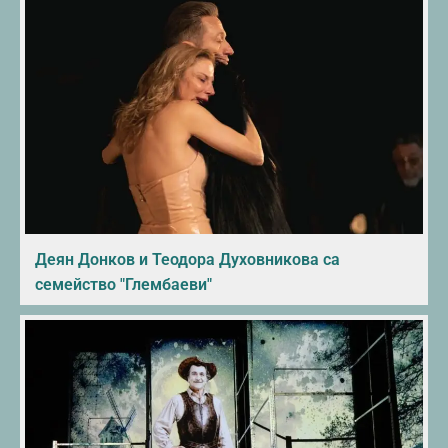
Деян Донков и Теодора Духовникова са
семейство "Глембаеви"