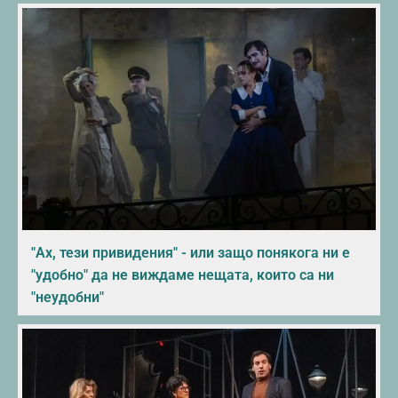
"Ах, тези привидения" - или защо понякога ни е
"удобно" да не виждаме нещата, които са ни
"неудобни"