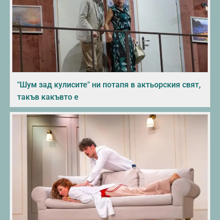
"Шум зад кулисите" ни потапя в актьорския свят,
такъв какъвто е