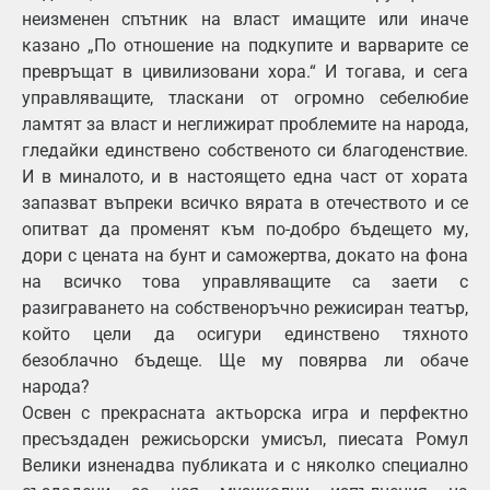
неизменен спътник на власт имащите или иначе
казано „По отношение на подкупите и варварите се
превръщат в цивилизовани хора.“ И тогава, и сега
управляващите, тласкани от огромно себелюбие
ламтят за власт и неглижират проблемите на народа,
гледайки единствено собственото си благоденствие.
И в миналото, и в настоящето една част от хората
запазват въпреки всичко вярата в отечеството и се
опитват да променят към по-добро бъдещето му,
дори с цената на бунт и саможертва, докато на фона
на всичко това управляващите са заети с
разиграването на собственоръчно режисиран театър,
който цели да осигури единствено тяхното
безоблачно бъдеще. Ще му повярва ли обаче
народа?
Освен с прекрасната актьорска игра и перфектно
пресъздаден режисьорски умисъл, пиесата Ромул
Велики изненадва публиката и с няколко специално