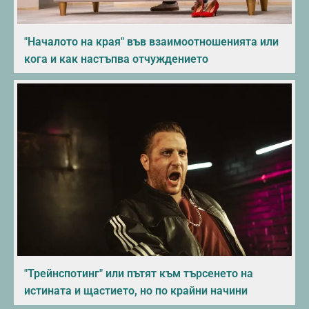
"Началото на края" във взаимоотношенията или
кога и как настъпва отчуждението
"Трейнспотинг" или пътят към търсенето на
истината и щастието, но по крайни начини