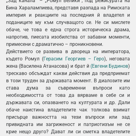
„Зад канала“ – „Ромул Велики“, под режисурата на
Бина Харалампиева, представя разпада на Римската
империя и реакциите на последния й владетел и
поданиците му към случващото се. Не си мислете
обаче, че това е една строга историческа драма,
напротив, пиесата изобилства от забавни моменти,
примесени с драматично – проникновени.
Действието се развива в двореца на императора,
където Ромул (
Герасим Георгиев – Геро
), неговата
жена (Василена Атанасова) и брат й
(Евгени Будинов
)
трескаво обсъждат какви действия да предприемат
в този труден за държавата момент. В диалозите им
става дума за съвременни въпроси като
необходимостта от това да вярваме в себе си и
държавата си, опазването на културата и др. Дали
обаче наистина владетелите чак толкова взимат
присърце важността на тези въпроси или зад
привидната им загриженост и патриотизъм не се
крие нещо друго? Дават ли си сметка владетелите