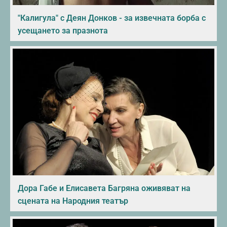
"Калигула" с Деян Донков - за извечната борба с
усещането за празнота
Дора Габе и Елисавета Багряна оживяват на
сцената на Народния театър