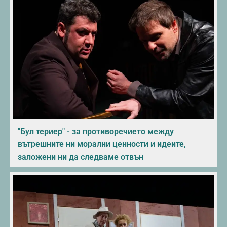
"Бул териер" - за противоречието между
вътрешните ни морални ценности и идеите,
заложени ни да следваме отвън