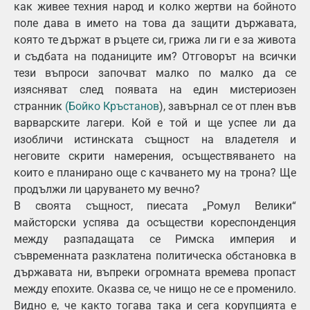
как живее техния народ и колко жертви на бойното
поле дава в името на това да защити държавата,
която те държат в ръцете си, грижа ли ги е за живота
и съдбата на поданиците им? Отговорът на всички
тези въпроси започват малко по малко да се
изясняват след появата на един мистериозен
странник
(Бойко Кръстанов
), завърнал се от плен във
варварските лагери. Кой е той и ще успее ли да
изобличи истинската същност на владетеля и
неговите скрити намерения, осъществяването на
които е планирано още с качването му на трона? Ще
продължи ли царуването му вечно?
В своята същност, пиесата „Ромул Велики“
майсторски успява да осъществи кореспонденция
между разпадащата се Римска империя и
съвременната разклатена политическа обстановка в
държавата ни, въпреки огромната времева пропаст
между епохите. Оказва се, че нищо не се е променило.
Видно е, че както тогава така и сега корупцията е