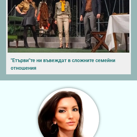
"Етърви"те ни въвеждат в сложните семейни
отношения