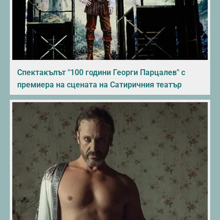
Спектакълът "100 години Георги Парцалев" с
премиера на сцената на Сатиричния театър