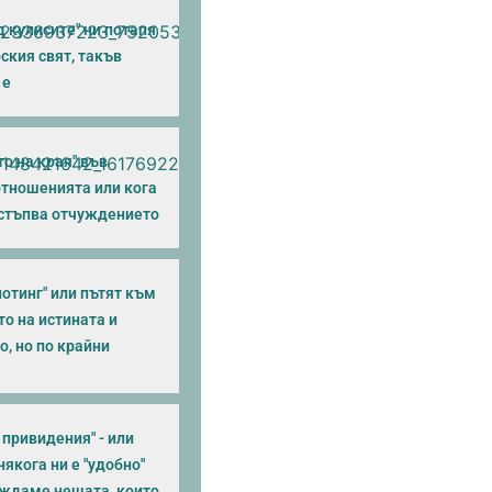
 кулисите" ни потапя
ския свят, такъв
 е
о на края" във
тношенията или кога
астъпва отчуждението
отинг" или пътят към
о на истината и
, но по крайни
и привидения" - или
якога ни е "удобно"
иждаме нещата, които