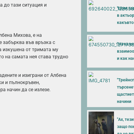
ла до тази ситуация и
"Шум зад
в актьор
какъвто
лбена Михова, е на
е забърква във връзка с
"Началот
ва изкушена от тримата му
взаимоо
ито на самата нея става трудно
и как н
адените и изиграни от Албена
"Трейнсп
ки и пълнокръвен,
търсенет
ра начин да се излезе.
щастието
начини
"Ах, тез
защо пон
да не в