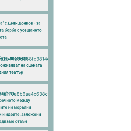
а" с Деян Донков - за
та борба с усещането
нота
бе и Елисавета
 оживяват на сцената
дния театър
ер" - за
речието между
ите ни морални
и и идеите, заложени
ледваме отвън