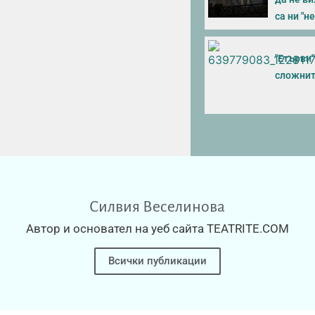
са ни "н
"Етърви
сложнит
Силвия Веселинова
Автор и основател на уеб сайта TEATRITE.COM
Всички публикации