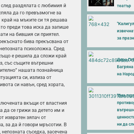
 след раздялата с любимия й
театър
спяла да го превъзмогне за
и край на мъките си тя решава
"Калигул
ато преди това иска да запише
извечна
ати на бившия си приятел.
за праз
рекъснато бива прекъсвана от
 непозната психоложка. Сред
 също е решила да сложи край
Дора Га
аз, със същите вътрешни
Багряна
вително“ нашата познайница
на Наро
туацията си, излиза от
вота си навън, сред хората,
"Бул тери
аключената вкъщи от властния
противо
а да се грижи за детето им и
вътрешн
от извратен зяпач от
ценност
а, за да й говори мръсотии. В
ни да с
д непозната съседка, засечена