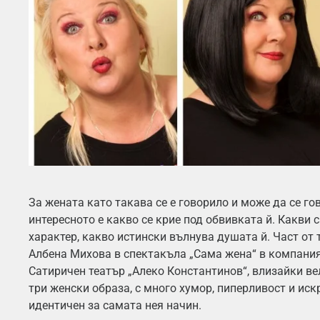
За жената като такава се е говорило и може да се гов
интересното е какво се крие под обвивката й. Какви с
характер, какво истински вълнува душата й. Част от 
Албена Михова в спектакъла „Сама жена“ в компания
Сатиричен театър „Алеко Константинов“, влизайки ве
три женски образа, с много хумор, пиперливост и иск
идентичен за самата нея начин.