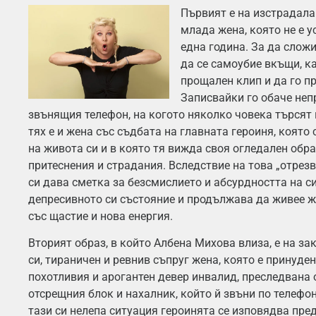
Първият е на изстрадала
млада жена, която не е у
една година. За да слож
да се самоубие вкъщи, к
прощален клип и да го пр
Записвайки го обаче неп
звънящия телефон, на когото няколко човека търсят
тях е и жена със съдбата на главната героиня, която
на живота си и в която тя вижда своя огледален обр
притеснения и страдания. Вследствие на това „отрез
си дава сметка за безсмислието и абсурдността на си
депресивното си състояние и продължава да живее жи
със щастие и нова енергия.
Вторият образ, в който Албена Михова влиза, е на з
си, тираничен и ревнив съпруг жена, която е принуден
похотливия и арогантен девер инвалид, преследвана 
отсрещния блок и нахалник, който й звъни по телефон
тази си нелепа ситуация героинята се изповядва пре