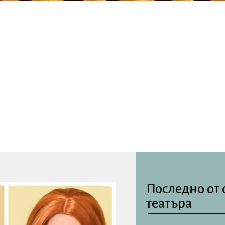
Последно от 
театъра