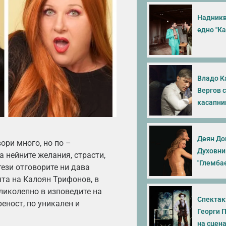
Надникв
едно "Ка
Владо К
Вергов 
касапни
Деян До
ори много, но по –
Духовни
а нейните желания, страсти,
"Глемба
тези отговорите ни дава
та на Калоян Трифонов, в
ликолепно в изповедите на
Спектак
реност, по уникален и
Георги 
на сцен