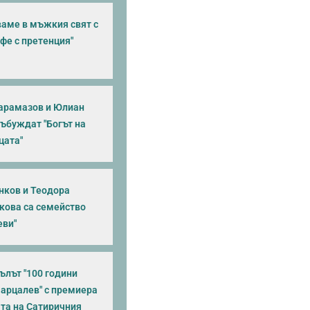
аме в мъжкия свят с
фе с претенция"
арамазов и Юлиан
събуждат "Богът на
цата"
нков и Теодора
кова са семейство
еви"
ълът "100 години
Парцалев" с премиера
ата на Сатиричния