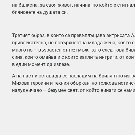
на балкона, за своя живот, начина, по който е стигна
бляновете на душата си.
Третият образ, в който се превъплъщава актрисата А
привлекателна, но повърхностна млада жена, която с
много по – възрастен от нея мъж, като след това би
сина, които омайва и с които заплита интриги, от ко
в един момент да излезе.
А на нас ни остава да се насладим на брилянтно изгр
Михова героини и техния объркан, но толкова истинс
налудничаво – безумен свят, от който винаги се нами