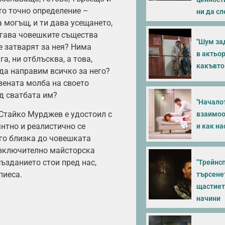
то точно определение –
ни да с
а могъщ, и ти дава усещането,
огава човешките същества
"Шум зад
е затварят за нея? Нима
в актьор
а, ни отблъсква, а това,
какъвто
 да направим всичко за него?
ената молба на своето
ед сватбата им?
"Началот
Стайко Мурджев е удостоил с
взаимоо
янтно и реалистично се
и как н
го близка до човешката
изключително майсторска
създанието стои пред нас,
"Трейнсп
пиеса.
търсенет
щастието
начини