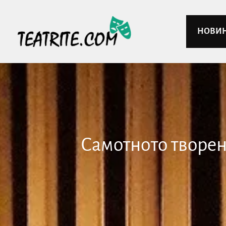
НОВИ
Самотнoто творен