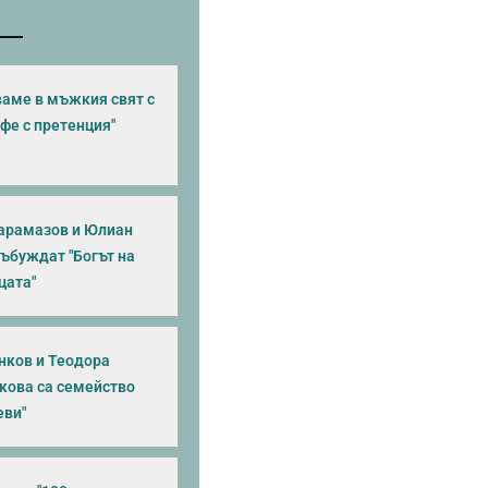
аме в мъжкия свят с
фе с претенция"
арамазов и Юлиан
събуждат "Богът на
цата"
нков и Теодора
кова са семейство
еви"