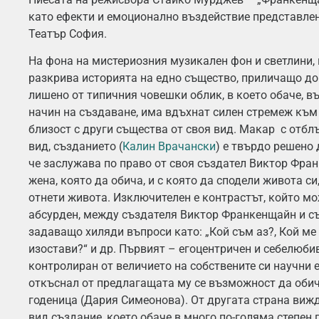
като ефекти и емоционално въздействие представлен
Театър София.
На фона на мистериозния музикален фон и светлини, 
разкрива историята на едно същество, приличащо до 
лишено от типичния човешки облик, в което обаче, в
начин на създаване, има вдъхнат силен стремеж към
близост с други същества от своя вид. Макар с отб
вид, създанието (
Калин Врачански
) е твърдо решено 
че заслужава по право от своя създател Виктор Фра
жена, която да обича, и с която да сподели живота си
отнети живота. Изключителен е контрастът, който мо
абсурден, между създателя Виктор Франкенщайн и съ
задаващо хиляди въпроси като: „Кой съм аз?, Кой ме
изостави?“ и др. Първият – егоцентричен и себелюбив
контролиран от величието на собствените си научни 
откъснал от предлагащата му се възможност да обич
годеница (Дария Симеонова). От другата страна виж
вид създание, което обаче в много по-голяма степен 