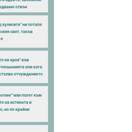
ледваме отвън
 кулисите" ни потапя
ския свят, такъв
 е
о на края" във
тношенията или кога
астъпва отчуждението
отинг" или пътят към
о на истината и
, но по крайни