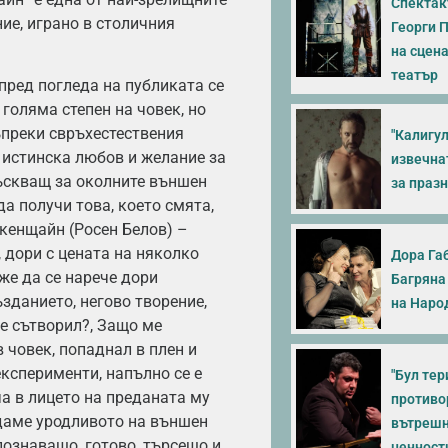
Спектак
ие, играно в столичния
Георги 
на сцен
театър
пред погледа на публиката се
голяма степен на човек, но
ъпреки свръхестествения
"Калигул
 истинска любов и желание за
извечна
лъскващ за околните външен
за праз
да получи това, което смята,
нкенщайн (Росен Белов) –
, дори с цената на няколко
Дора Га
же да се нарече дори
Багряна
зданието, негово творение,
на Наро
 е сътворил?, Защо ме
 човек, попаднал в плен и
експерименти, напълно се е
"Бул тери
а в лицето на преданата му
противо
даме уродливото на външен
вътрешн
познаващо, готово, търсещо и
ценност