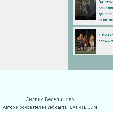
"Ах, тез
защо пон
да не в
са ни "н
"Етърви
сложнит
Силвия Веселинова
Автор и основател на уеб сайта TEATRITE.COM