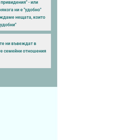
и привидения" - или
якога ни е "удобно"
иждаме нещата, които
еудобни"
"те ни въвеждат в
е семейни отношения