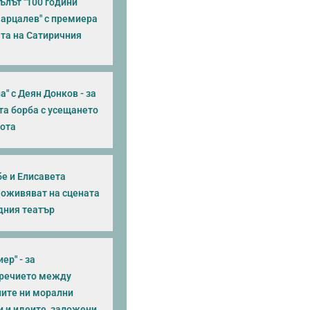
ълът "100 години
Парцалев" с премиера
ата на Сатиричния
а" с Деян Донков - за
та борба с усещането
нота
бе и Елисавета
 оживяват на сцената
дния театър
ер" - за
речието между
ите ни морални
и и идеите, заложени