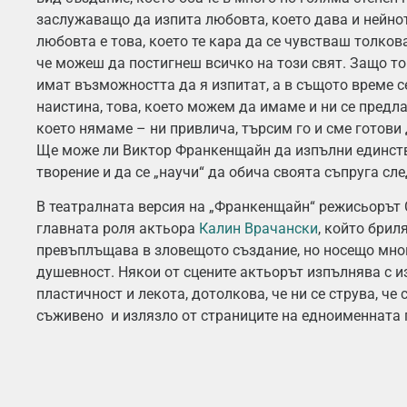
заслужаващо да изпита любовта, което дава и нейно
любовта е това, което те кара да се чувстваш толков
че можеш да постигнеш всичко на този свят. Защо т
имат възможността да я изпитат, а в същото време с
наистина, това, което можем да имаме и ни се предлаг
което нямаме – ни привлича, търсим го и сме готови
Ще може ли Виктор Франкенщайн да изпълни единств
творение и да се „научи“ да обича своята съпруга сл
В театралната версия на „Франкенщайн“ режисьорът 
главната роля актьора
Калин Врачански
, който брил
превъплъщава в зловещото създание, но носещо мно
душевност. Някои от сцените актьорът изпълнява с 
пластичност и лекота, дотолкова, че ни се струва, че 
съживено и излязло от страниците на едноименната 