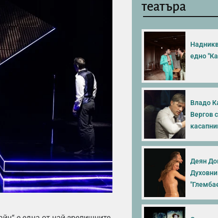
театъра
Надникв
едно "Ка
Владо К
Вергов 
касапни
Деян До
Духовни
"Глемба
йн“ е една от най-зрелищните