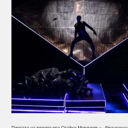
Пиесата на режисьора Стайко Мурджев – „Франкенща