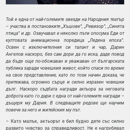
Той е една от най-големите звезди на Народния театър
– участва в постановките „Хъшове“, „Ревизор“, „Синята
птица“ и др. Озвучавал е няколко пъти опосума Еди от
култовата анимационна поредица „Ледена епоха“.
Освен с изключителния си талант и чар, Дарин
Ангелов наскоро, без сам дори да го иска, даде повод
да бъде още по-обожаван и уважаван от българската
публика заради човешкия живот, който спаси по време
на свое представление, като по този начин доказа, че
притежава, огромно сърце и силно изразен човешки
дълг. Наскоро съдбата награди актьора за неговата
доброта като го дари с една от най-големите награди –
дъщеря му Дария. В следващите редове ще научим
повече за него и житейския му път.
– Като малък, актьорът е бил будно дете със силно
развито чувство за справедливост. Не е нагрубявал