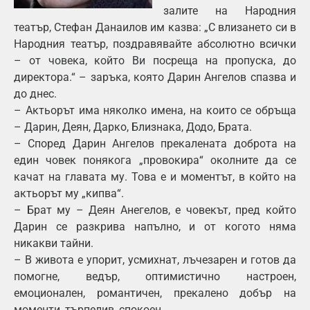
залите на Народния
театър, Стефан Данаилов им казва: „С влизането си в
Народния театър, поздравявайте абсолютно всички
– от човека, който Ви посреща на пропуска, до
директора.“ – заръка, която Дарин Ангелов спазва и
до днес.
– Актьорът има няколко имена, на които се обръща
– Дарин, Деян, Дарко, Близнака, Додо, Брата.
– Според Дарин Ангелов прекалената доброта на
един човек понякога „провокира“ околните да се
качат на главата му. Това е и моментът, в който на
актьорът му „кипва“.
– Брат му – Деян Анегелов, е човекът, пред който
Дарин се разкрива напълно, и от когото няма
никакви тайни.
– В живота е упорит, усмихнат, лъчезарен и готов да
помогне, ведър, оптимистично настроен,
емоционален, романтичен, прекалено добър на
моменти, търпелив, спокоен.