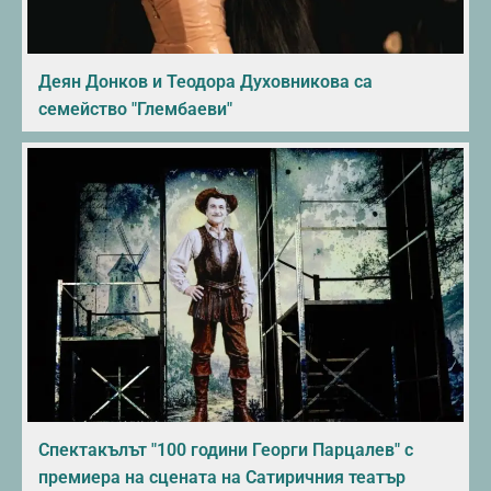
Деян Донков и Теодора Духовникова са
семейство "Глембаеви"
Спектакълът "100 години Георги Парцалев" с
премиера на сцената на Сатиричния театър