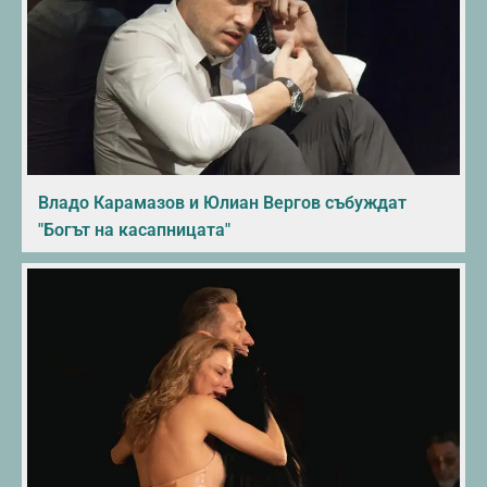
Владо Карамазов и Юлиан Вергов събуждат
"Богът на касапницата"