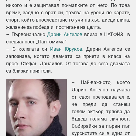
никого и е защитавал по-малките от него. По това
време, заедно с брат си, тръгва на уроци по карате,
спорт, който впоследствие го учи на хъс, дисциплина,
желание за победа и постигане на целта.
– Първоначално
Дарин Ангелов
влиза в НАТФИЗ в
специалност „Пантомима“.
– С колегата си
Иван Юруков
, Дарин Ангелов се
запознава, когато двамата са приети в класа на
проф. Стефан Данаилов. От тогава до сега двамата
са близки приятели.
– Най-важното, което
Дарин Ангелов научава
от своя преподавател е,
че преди да станеш
голям актьор, трябва да
бъдеш голяма личност.
Събирайки за първи път
курсистите си в една от