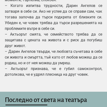
– Когато изпитва трудности, Дарин Ангелов се
затваря в себе си. Ако не успее да се справи сам, чак
тогава започва да търси подкрепа от близките си.
Убеден е, че човек трябва да търси разрешенията на
проблемите вътре в себе си.
– Актьорът смята, че семейството трябва да се
защитава с цената на живота и с риск да погубиш
друг живот.
– Дарин Ангелов твърди, че любовта съчетава в себе
си живота и смъртта, тъй като от любов можеш да се
родиш, но и от нея можеш да умреш.
– Актьорът признава, че е губил самоконтрол,
дотолкова, че е удрял плесница на друг човек.
Последно от света на театъра