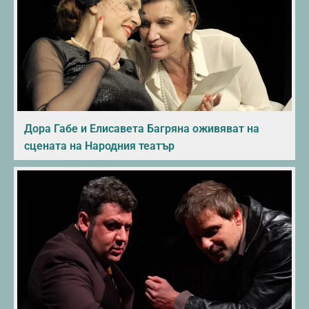
Дора Габе и Елисавета Багряна оживяват на
сцената на Народния театър