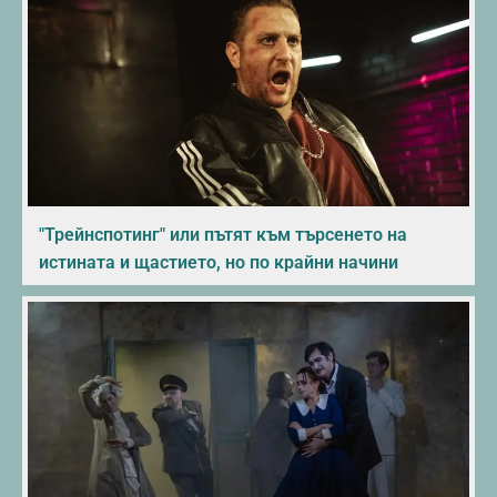
"Трейнспотинг" или пътят към търсенето на
истината и щастието, но по крайни начини