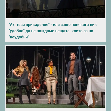
"Ах, тези привидения" - или защо понякога ни е
"удобно" да не виждаме нещата, които са ни
"неудобни"