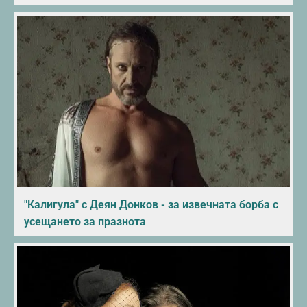
"Калигула" с Деян Донков - за извечната борба с
усещането за празнота