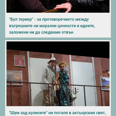
"Бул териер" - за противоречието между
вътрешните ни морални ценности и идеите,
заложени ни да следваме отвън
"Шум зад кулисите" ни потапя в актьорския свят,