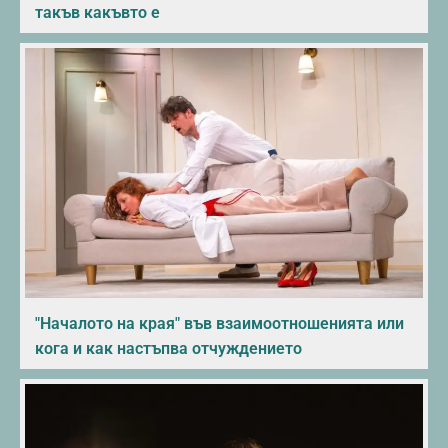
такъв какъвто е
"Началото на края" във взаимоотношенията или
кога и как настъпва отчуждението